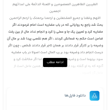
الطیبین الطاهرین المعصومین و اللعنة الدائمة علی اعدائهم
اجمعین
اللهم وفقنا و جمیع المشتغلین و ارحمنا برحمتک یا ارحم الراحمین
بحث شد راجع به روایاتی که در باب مضاربه است امام فرمودند اگر
مضاربه کرد و تعیین یک جا و عملی را کرد و انجام نداد مال از بین رفت
ضامن است حکم به ضمانش کردند ، اگر هم نقصی پیدا شد بر مال آن
وضیعه را بر کارگر قرار دادند بر همان تاجر قرار دادند شخص ، چون اگر
درست انجام داد وضیعه بود بر رب المال است اصولا در باب مضاربه
سود بینهما است و وضیعه بر رب المال است اما اگر مخالفت کرد و
ادامه مطلب
آنچه که به او گفته بود انجام نداد وضیعه بر همین عامل است از
عامل آن کمبود .
و ان سلم اما اگر متاع سالم ماند و ربحی بود ربح بینهما ، در ربح بینهما
کلمه‌ای که آمده الربح آمده الف لام ، ظاهرا به قرائن مراد همان ربح
مسمی باشد چون یک احتمال هم هست که ربح مثل باشد مثلا اگر
دانلود فایل‌ها
کسی این تجارت را انجام بدهد ربحش 30 درصد و 70 درصد است اما
ایشان می‌آید برای ربح مسمی قرار می‌دهد 50 – 50 مثلا بیشتر از