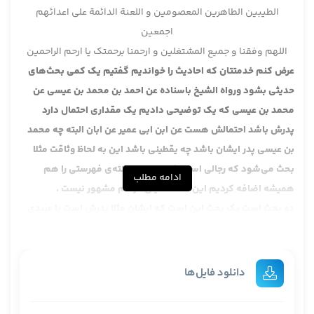
الطیبین الطاهرین المعصومین و اللعنة الدائمة علی اعدائهم
اجمعین
اللهم وفقنا و جمیع المشتغلین و ارحمنا برحمتک یا ارحم الراحمین
عرض کنم خدمتتان که احادیث را خواندیم گفتیم یک کمی بحث‌های
حدیثی بشود ورواه الشیخ باسناده عن احمد بن محمد بن عیسی عن
محمد بن عیسی که یک توضیحی دادیم یک مقداری احتمال دارد
پدرش باشد احتمالش هست عن ابن ابی عمیر عن ابان البته چه محمد
بن عیسی پدر ایشان باشد چه یقطینی باشد این به لحاظ وثاقت مثلا
بحث می‌شود که رجالی است لکن ما چون نکته‌ی فهرستی را هم
ادامه مطلب
همیشه اضافه کردیم این نسخه خیلی در قم مشهور نیست .
دو بحث است یک بحث این است که ایشان مثلا پدرش است یا عبیدی
است خیلی خوب ، بحث دوم آیا پدرش ثقه است عبیدی ثقه است یا نه
چون شیخ می‌گوید ضعیفٌ این بحث دوم ، بحث سوم که ما اضافه
کردیم آیا این ، چون واضح است که کتاب ابن ابی عمیر است ، آیا این
دانلود فایل‌ها
نسخه‌ی ابن ابی عمر در قم چون احمد می‌خواهد از ایشان نقل بکند
آیا این نسخه‌ی ابن ابی عمیر در قم مشهور بوده یا نه ، نه مشهور