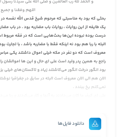
و الحمد لله رب العالمین و صلی الله علی سیدنا رسول ا
اللهم وفقنا و جمیع 
بحثی که بود به مناسبتی که مرحوم شیخ قدس الله نفسه در 
یک طایفه از این روایات ، روایات باب مضاربه بود . در باب مض
درست بوده نبوده این‌ها بحث‌هایی است که در فقه مربوط اس
البته با ربا هم بود نه اینکه فقط با مضاربه باشد ، با تجارت ب
معروف است که دو نفر در مکه خیلی اموال داشتند یکی عباس ع
راجع به همین پدر ولید است علی ای حال و این ها اموالشان ر
بود انگور درخت انگور می‌کاشتند زیاد و تاکستان‌های خیلی ب
الان هم الی الان معروف است البته در سابق در جغرافیا نوشتند
نمی‌کنم یخ ببندد .
علی ای کیف ما کان می‌دادند به آنها و کار می‌کردند و ربا می‌د
است در آن ربا نیست الان یک طرحی می‌دهند ، این اصلا توجه نک
یعنی پول می‌دادند یا در طائف انگور می‌کاشتند درخت انگور
از کسان اساسی است که در تاریخ اسلام حدیث پیغمبر را نوشت
دانلود فایل‌ها
عمرو عاص است که اخیرا خوب جمع کردند چند جور جمع کردند و