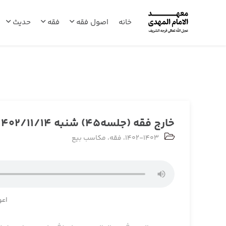
خانه
اصول فقه
فقه
حدیث
خارج فقه (جلسه45) شنبه 1402/11/14
1402-1403
،
فقه
،
مکاسب بیع
اعو