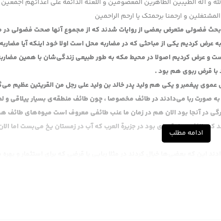
لله و آله الطیبین الطاهرین المعصومین و اللعنة الدائمة علی اعدائهم اجمعین
المشتغلین و ارحمنا برحمتک یا ارحم الراحمین
بحث فضولی متعرض بعضی از روایات شدند که از مجموع آنها صحت فضولی در می
اربه عرض کردیم یکی از مباحثی که در مضاربه محل است اولا خود اینکه آیا مضاربه
ت و عرض کردیم اصولا در محیط مکه به طور طبیعی زندگی‌شان با همین مضاربه
ود با قرض ربوی هم بود .
موی پیغمبر و یکی هم ولید پدر خالد بن ولید علی رجل من القریتین عظیم می‌گ
ا به صورت ربا می‌دادند در طائف مخصوصا ، چون طائف منطقه‌ی بسیار ییلاقی و ل
زرگی در آنجا بود الان هم در زمان ما عنب طائفی معروف است میوه‌های طائف ه
 که طائف تنها زقته‌ای بود در جزیرة العرب که آب در زمستان یخ می‌بست اما الان
ادامه مطلب
ادند این که بعضی‌ها خیال کردند در مثلا ربایی یا قرضی که برای استثمار و بهره 
ردند آیات ربا برای همین است اصلا ، آیات ربا در قرضی بوده که بهره بری درش ب
 تاکستان درست می‌کردند این عبدالله که چند دفعه عرض کردم پسر عمرو عاص ک
ه یعنی مهمترین نوشتار حدیث اهل سنت نوشتاری از پیغمبر همین برای عبدالله 
 مرد خوب فاضلی است یعنی مرد ملایی است انصافا با استعداد است از پانزده 