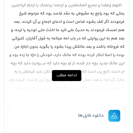
اللهم وفقنا و جمیع المشتغلین و ارحمنا برحمتک یا ارحم الراحمین
بحثی که بود راجع به مقبوض به عقد فاسد بود که مرحوم شیخ
فرمودند اگر تلف بشود ضامن است و ادعای اجماع بر آن کردند. بعد
هم تمسک فرمودند به حدیث علی الید ما اخذت حتی تودیه یا ترده، و
بعد هم به این روایتی که در باب امه مبتاعه به قول آقایان، کنیزکی
که فروخته باشند و بعد مالکش پیدا بشود یا بگوید بدون اجازه من
بوده یا اصلا انکار کرده بوده که مالک دارد، خودش را حرّه جا زده بود و
این مالک جدید بچه دار شده، از او بچه دارد که در روایت دارد که بچه
حر است، تابع پدر است که اشرف ابوین است لکن باید قیمتش را به
ادامه مطلب
مالک آن امه بدهد، محل استشهاد مرحوم شیخ این جاست، قیمت ولد
را بدهد و این قیمت را عرض کردیم آن بدل حقیقی است به اصطلاح.
قیمت آن را به مالک اصلیش بدهد، شیخ می خواهند از نی روایت
تمسک بکنند که اگر جایی انسان کتابی گرفت و عقد فاسد بود بعد
کتاب تلف شده باشد ایشان باید کتاب را چون برگرداند و الان امکان
دانلود فایل‌ها
ندارد قیمت کتاب را باید بدهد، نه ثمن، نه بدل جعلی. آن بدل حقیقی
را باید بدهد. ایشان می گوید در این جا با این که منفعت را استیفا