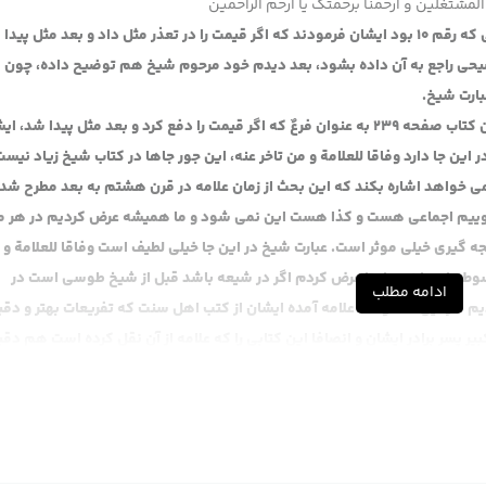
المشتغلین و ارحمنا برحمتک یا ارحم الراحمین
این در مباحثی که دیروز از مرحوم سید یزدی خواندیم آن بحثی که رقم 10 بود ایشان فرمودند که اگر قیمت را در تعذر مثل داد و بعد مثل پ
ضیحی راجع به آن داده بشود، بعد دیدم خود مرحوم شیخ هم توضیح داده، چون م
بارت شیخ.
مرحوم شیخ قائل به تفصیل در این مبانی ای که هست، در این کتاب صفحه 239 به عنوان فرعٌ که اگر قیمت را دفع کرد و بعد مثل پیدا شد
این جا دارد وفاقا للعلامة و من تاخر عنه، این جور جاها در کتاب شیخ زیاد نیست
ی خواهد اشاره بکند که این بحث از زمان علامه در قرن هشتم به بعد مطرح شد
 بگوییم اجماعی هست و کذا هست این نمی شود و ما همیشه عرض کردیم در هر م
 گیری خیلی موثر است. عبارت شیخ در این جا خیلی لطیف است وفاقا للعلامة و 
وط دارد یا نه. عادتا عرض کردم اگر در شیعه باشد قبل از شیخ طوسی است در
ادامه مطلب
دیم سرّ این که توسط علامه آمده ایشان از کتب اهل سنت که تفریعات بهتر و دق
ر پسر برادر ایشان و انصافا این کتابی را که علامه از آن نقل کرده است هم دقی
بی است اگر آقایان بخواهند در فقه اهل سنت به طور کلی کار بکنند مقنی کتاب
ی است. البته عرض کردم کتاب ها زیاد دارند و اختلاف اقوال هم زیاد دارند، با 
 الذمة سقط باداء عوضه، عرض کردیم در اموری که جنبه وضعی دارند اینها اگر ان