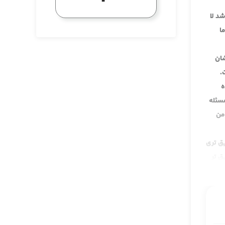
یدا شد لا
ا
، ایشان
.
ه
سئله
من
یق تری
ق تر
یک
جام