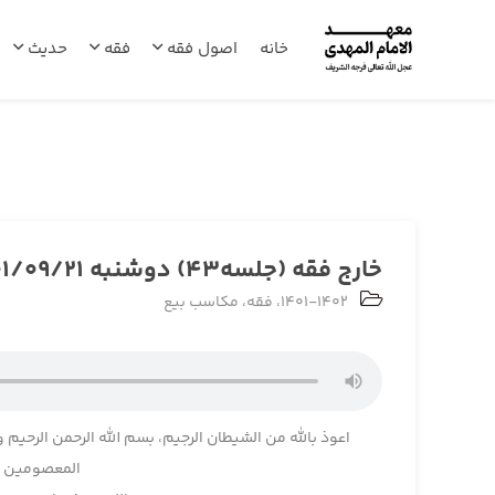
خانه
اصول فقه
فقه
حدیث
خارج فقه (جلسه43) دوشنبه 1401/09/21
1401-1402
،
فقه
،
مکاسب بیع
اعوذ بالله من الشیطان الرجیم، بسم الله الرحمن الرحیم و
المعصومین و 