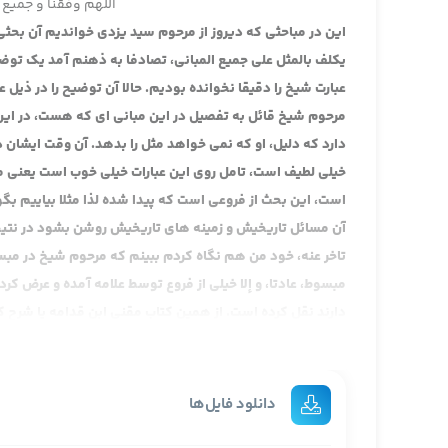
اللهم وفقنا و جمیع 
یکلف بالمثل علی جمیع المبانی، تصادفا به ذهنم آمد یک تو
عبارت شیخ را دقیقا نخوانده بودیم. حالا آن توضیح را در ذیل ع
دارد که دلیل، او که نمی خواهد مثل را بدهد. آن وقت ایشان در 
خیلی لطیف است، تامل روی این عبارات خیلی خوب است یعنی م
است، این بحث از فروعی است که پیدا شده لذا مثلا بیاییم
آن مسائل تاریخیش و زمینه های تاریخیش روشن بشود در نتیجه
تاخر عنه، خود من هم نگاه کردم ببینم که مرحوم شیخ در مبس
مبسوط، عادتا، و إلا خیلی از فروع توسط علامه آمده و عرض کر
دارند نقل کرده است. از همین کتاب مقنی ابن قدامه یا شرح کبی
است و هم فروع بیشتری دارد و استدلال، مقنی بسیار کتاب خو
خوبی است. البته عرض کردم کتاب ها زیاد دارند مغنی کتاب خوب
کتاب حل نمی شود.
دانلود فایل‌ها
مرحوم شیخ می فرماید که اگر پیدا شد لأن المثل کان دینا فی