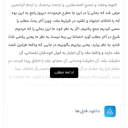
اللهم وفقنا و جمیع المشتغلین و ارحمنا برحمتک یا ارحم الراحمین
عرض شد که بحثی را در این جا مطرح فرمودند دیروز راجع به این بود
که با اختلاف اجتهاد و تقلید در شرایط عقد، چون آخر بحث مطلب را
سعی کردیم جمع بکنیم. اگر به نظر خود ما این بحثی را که مرحوم
شیخ در آخر مطلب آورد انصافا بی ربط نیست به نظر ما یعنی یکمی شاذ
شاید به نظر بیاید، یعنی بیاییم بگوییم در جایی که واقعا طرفین قصد
عقد دارند و واقعا عقد را آن اعتبار به قول خودشان نفسانی، آن
حقیقت عقد، آن حقیقت وحدانی، آن معنای عقد را اتفاق پیدا کردند، در
مقام اجرا یک مقدار در آن خصوصیات صیغه باهمدیگر اختلاف مبنا
ادامه مطلب
دارند بگوییم عقد درست باشد یعنی آن اجتهاد و تقلید، حالا اجتهادا یا
تقلیدا، چون قصد عقد شده، حالا فرض کنید ایشان شرطش این است
که باید ماضی باشد و آن جوابش اقبل ذلک، لکن اقبل را قرینه قطعیه
اقامه کرد که مرادم انشاء است، وعد نیست، حالا آن شبهه اش این
بود که وعد بشود، قطعا انشاء است، لفظ خالی از صلاحیت نیست، حالا
دانلود فایل‌ها
صریح نیست اما صلاحیت دارد، با قصد صحیح و بیان صحیح، بعید
نیست بگوییم در این جور از موارد عقد صحیح است، مشکل ندارد،