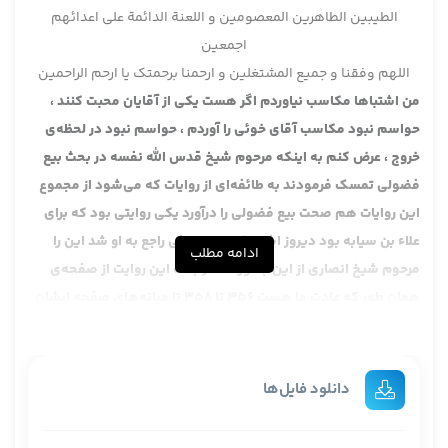
الطیبین الطاهرین المعصومین و اللعنة الدائمة علی اعدائهم
اجمعین
اللهم وفقنا و جمیع المشتغلین و ارحمنا برحمتک یا ارحم الراحمین
من اشتباها مکاسب نیاوردم اگر هست یکی از آقایان محبت کنند ،
حواسم نبود مکاسب آقای خوئی را آوردم ، حواسم نبود در لحظه‌ی
خروج ، عرض کنم به اینکه مرحوم شیخ قدس الله نفسه در بحث بیع
فضولی تمسک فرمودند به طائفه‌ای از روایات که می‌شود از مجموع
این روایات هم صحت بیع فضولی را درآورد یکی روایتی بود که برای
علاء بن سیابه بود دیروز اشاره کردیم و بحثی راجع به او شد این را
ادامه مطلب
مرحوم شیخ انصاری از این جا آوردند در بحث این روایت از صفحه‌ی
همان طور که عادت ما هست 356 تا 358 تا میانه‌های صفحه ایشان
متعرض این روایت شدند روایت علاء بن سیابة .
عرض کردیم این روایت اساسا در باب وکالت است در کتاب مرحوم
آقای بروجردی آقایان اگر داشتند دیدم پیدا نکردند ایشان در کتاب
دانلود فایل‌ها
نکاح آورده است. لکن انصافش حق این است که در کتاب وکالت آورده
می‌شد ، این آقایانی که جمع آوری کردند جامع الاحادیث را البته این