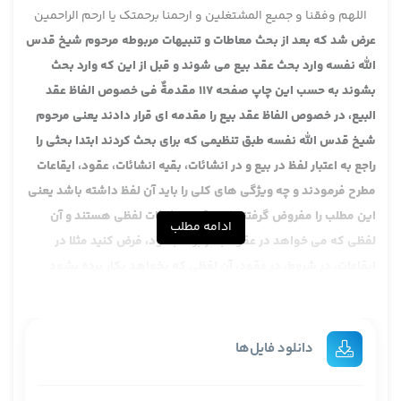
اللهم وفقنا و جمیع المشتغلین و ارحمنا برحمتک یا ارحم الراحمین
عرض شد که بعد از بحث معاطات و تنبیهات مربوطه مرحوم شیخ قدس
الله نفسه وارد بحث عقد بیع می شوند و قبل از این که وارد بحث
بشوند به حسب این چاپ صفحه 117 مقدمةٌ فی خصوص الفاظ عقد
البیع، در خصوص الفاظ عقد بیع را مقدمه ای قرار دادند یعنی مرحوم
شیخ قدس الله نفسه طبق تنظیمی که برای بحث کردند ابتدا بحثی را
راجع به اعتبار لفظ در بیع و در انشائات، بقیه انشائات، عقود، ایقاعات
مطرح فرمودند و چه ویژگی های کلی را باید آن لفظ داشته باشد یعنی
این مطلب را مفروض گرفتند که عقود انشائات لفظی هستند و آن
ادامه مطلب
لفظی که می خواهد در عقود بکار برده بشود، فرض کنید مثلا در
ایقاعات، در شروط، در عقود، آن لفظی که بخواهد بکار برده بشود
دارای چه خصوصیات عمومی است؟ این را به عنوان مقدمه قرار دادند،
بحثی را که اساس بحث است آن صغریات است مثلا در بیع فلان لفظ
بعت، اشتریت، شریتُ، قبلتُ در باب قبول، الفاظ تشخیص، بحث الفاظ.
دانلود فایل‌ها
البته این در کتب فقهی قبل از ایشان هم هست، آن بحث مقدمه اش
موجز است اما این بحث موخره اش را دارند یعنی بحث اصلی را دارند