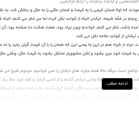
المشتغلین و ارحمنا برحمتک یا ارحم الراحمین
ودند که اولا ضمان قیمی را به قیمت و ضمان مثلی را به مثل و بحثش شد، به نظ
 پنجم در فقه شیعه، ایشان البته از قواعد نقل کرده اما من فکر می کنم، البته 
مده باشد، فکر می کنم. خواندم چون زیاد بود، هفت هشت ده صفحه بود، آن ا
 ایشان از قواعد علامه نقل می کند.
د، مراد از شراء هم در این جا یعنی این که همان را با آن قیمت گران بخرد یا نه م
ل به قیمت خود عین بشود و لکن مشهورتر منتقل بشود به قیمت مثل، وقتی مثل
ضح است دیگه حالا همه عبارت های ایشان را نمی خوانیم، مرحوم شیخ می فرم
 قیمتش بالا رفته مثلا وقتی ایشان گندم را از کسی گرفت و تلف کرد، مثلا یک ک
ادامه مطلب
گندم ده تومان بود اما الان خود گندم در بازار گران شده و 25 تومان، 30 تومان شده من باب مثال. گندم گران شده. یک دفعه بیشتر از قیم
ش بالا رفته، قیمتش همان ده تومان است اما الان یک شخصی که این گندم را د
عناد کرده، شنیده ما برای رفع ضمان به گندم احتیاج داریم گندم را 50 تومان می دهد عنادا، نه این که حالا، لجبازی می کند، با این که می 
من 50 تومان می دهم، راهی هم غیر از این نیست. آن وقت در این جا آمدند این طور گفتند که در این جا م
رمودند آقایان مراجعه بکنند.
 می کند. گفتم من در بعد از قواعد دیدم، حالا من در ذهنم خلافا بوده. ایشان