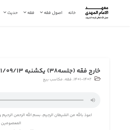
خانه
اصول فقه
فقه
حدیث
خارج فقه (جلسه38) یکشنبه 1401/09/13
1401-1402
،
فقه
،
مکاسب بیع
اعوذ بالله من الشیطان الرجیم، بسم الله الرحمن الرحیم و
المعصومین و 