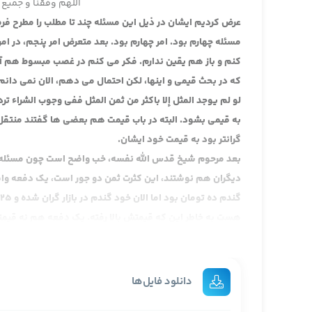
اللهم وفقنا و جمیع 
عرض کردیم ایشان در ذیل این مسئله چند تا مطلب را مطرح فرم
مسئله چهارم بود. امر چهارم بود. بعد متعرض امر پنجم، در امر
کنم و باز هم یقین ندارم. فکر می کنم در غصب مبسوط هم آ
که در بحث قیمی و اینها، لکن احتمال می دهم، الان نمی دانم.
لو لم یوجد المثل إلا باکثر من ثمن المثل ففی وجوب الشراء ترد
به قیمی بشود. البته در باب قیمت هم بعضی ها گفتند منتق
گرانتر بود به قیمت خود ایشان.
بعد مرحوم شیخ قدس الله نفسه، خب واضح است چون مسئله وا
دیگران هم نوشتند، این کثرت ثمن دو جور است، یک دفعه واقعا
هست به خاطر این که قیمتش بالا رفته. یک دفعه هم نه قیمت
قیمت گندم ده تومان است لکن 
قیمت بشود، در جایی که شخصی باشد. دیگه چون مرحوم شیخ ف
دانلود فایل‌ها
در جایی که ایشان، عرض کردم ایشان که از خلاف هم بعدا نقل