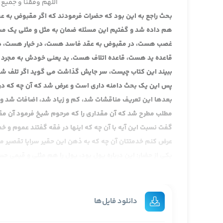
اللهم وفقنا و جمیع 
بحث راجع به این بود که حضرات فرمودند که اگر مقبوض به عق
هم داده شد و گفتیم این مسئله ضمان به مثل و مثلی یک مسئ
غصب هست، در مقبوض به عقد فاسد هست، در خیار هست، در ای
قاعده ید هست، قاعده اتلاف هست. ید یعنی خودش به مجرد 
ببیند این کتاب چیست، سر جایش گذاشت می گوید اگر تلف شد ا
پس این یک بحث دامنه داری است و عرض شد که آن چه که در 
بعدها این تعریف مناقشات شد، کم و زیاد شد، اضافات شد و
مطلب مطرح شد که آن مقداری را که مرحوم شیخ فرمود آن مقداری 
گفت نسبت این آیه با آن چه که اینها در فقه گفتند عموم و 
عرض کنم خدمتتان آن چه که به ذهن این حقیر سراپا تقصیر 
یکی از حضار: این درباره پول بود، پول را هم مثلی و قیمی حس
آیت الله مددی: نه، پول که در این جا که در زمان ما که اصلا
داده شده دراهم اولی، آن هم انصافا هم نسبتش به مشهور ر
ابهام دارد، مخصوصا هر سه روایت از امام واحد است، این خی
دانلود فایل‌ها
یکی از حضار: الان ذمه در مقابل این را شما ربا می دانید یا نه؟