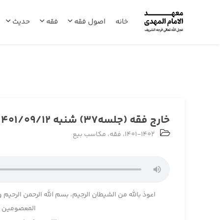
خانه
اصول فقه
فقه
حدیث
خارج فقه (جلسه37) شنبه 1401/09/12
1401-1402
،
فقه
،
مکاسب بیع
اعوذ بالله من الشیطان الرجیم، بسم الله الرحمن الرحیم و
المعصومین و 