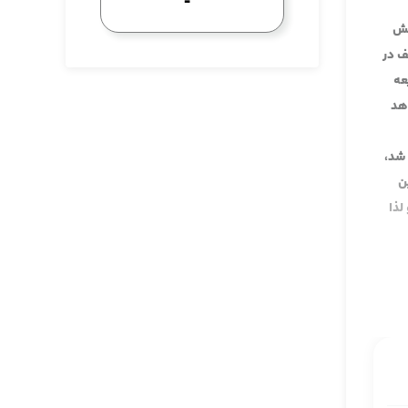
حش
ف در
عه
هد
شد،
ن
لذا
بت
وایت