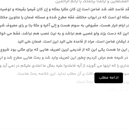
المشتغلین و ارحمنا برحمتک یا ارحم الراحمین
د فاسد تلف شد ضامن است إن کان مثلیا بمثله و إن کان قیمیا بقیمته و توضی
له ای است که در ابواب مختلف فقه مطرح شده و مسئله ضمان را عناوین مختل
ام خیار هست، مقبوض به سوم هست و إلی آخره و مثلا بنا بر رای معروف شی
این که دست بزند ولو غصبی هم نباشد و به نیت غصب هم نباشد، فقط می خوا
یشان ضامن است، مراد از قاعده علی الید این است. ضمان علی الید
این جا هست یکی این که از قدیمی ترین تعریف هایی که برای مثلی بود شروع 
 در شیعه هم عرض کردیم چطور این تعریف وارد شد و بحث هایی مطرح شد و ای
را که اینها می گویند از آیه فاعتدوا علیه بمثل ما اعتدی علیکم در نمی آید و 
خصوص من وجه است، دلالت بر آن مطلب ندارد. این خلاصه بحث هاست.
ادامه مطلب
می رسد چون دیگه آخر بحث است.
اب می کنند.
 این روایت شامل زمان ما نمی شود، ربطی به زمان ما ندارد و آن مشهور هم که نس
وشن نیست که دراهم اولی مشهور باشد و هم یک دلیل روشنی نشد، بالاخره ر
لی مشکل دارد.