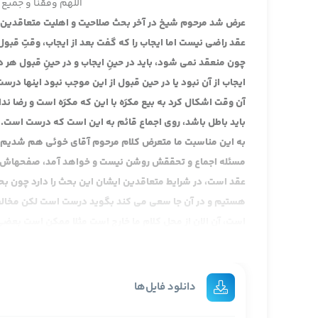
اللهم وفقنا و جمیع 
عرض شد مرحوم شیخ در آخر بحث صلاحیت و اهلیت متعاقدین که م
عقد راضی نیست اما ایجاب را که گفت بعد از ایجاب، وقتِ قبو
چون منعقد نمی شود، باید در حینِ ایجاب و در حینِ قبول هر 
ایجاب از آن نبود یا در حین قبول از این موجب نبود اینها درس
آن وقت اشکال کرد به بیع مکرَه با این که مکرَه است و رضا ند
باید باطل باشد، روی اجماع قائم به این است که درست است.
به این مناسبت ما متعرض کلام مرحوم آقای خوئی هم شدیم از
مسئله اجماع و تحققش روشن نیست و خواهد آمد، صفحه­اش را 
عقد است، در شرایط متعاقدین ایشان این بحث را دارد چون ب
هستیم و در آن جا سعی می کند بگوید درست است لکن مخالف
است، آن الان از محل کلام ما خارج است مثلا ممکن است بعضی ها
علیه که در روایت ما هست، عرض کردم حدیث رفع ثلاثی مشهور 
است، یک حدیث رفع رباعی هم داریم و حدیث رفع ثلاثی بین ا
فقهاست این بین فقها کاملا مشهور شد و آثار فراوانی را از
دانلود فایل‌ها
فهمیدند، این طور نیست که رفع باشد که الان آقایان ما اشک