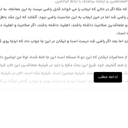
المشتغلین و ارحمنا برحمتک یا ارحم الراحمین
ثلا اگر در حالی که ایجاب را می خواند قابل راضی نیست به این معامله، به ا
ل راضی شد اما در حین ایجاب به این مناسبت راضی نبود. گفتند که این عقد باط
دو متعاقدین صلاحیت داشته باشند، اهلیت داشته باشند، اگر صلاحیت و اهلیت در
ت است.
ارد اما بعد اگر راضی شد درست است و ایشان در این جا جواب داد که اینجا روی ق
 محاضرات ایشان که این دو تا مسئله است این جا خلط شده، اولا من توضیح دا
هم گفتیم، خود شیخ این بحث مکرَه را دارد در شرایط متعاقدین این الان شرا
حث شرایط متعاقدین است، شرایط عوضین است، شرایط عقد است، الان در شرایط 
ادامه مطلب
 هم دارد که می گویند درست نیست و درست بودن و نبودن گاهی اوقات بر اث
 بگویند از حدیث رفع عن امتی الاکراه یا رفع عن امتی ما استکرهوا علیه أو ما 
بین اهل سنت است، فوق العاده که خطا و نسیان و اکراه است، این حدیث رفع ث
هل سنت مشهور است، عرض کردم این جور احادیث از اواخر قرن اول و قرن دوم ک
 این استظهار می کردند مخصوصا حدیث رفع را عرض کردم حتی از آن وضع هم می
ال می کنند، توضیحاتش گذشت و دیگه تکرار نمی کنیم.