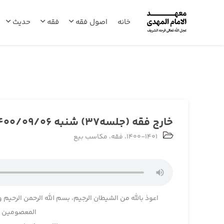
خانه
اصول فقه
فقه
حدیث
خارج فقه (جلسه37) شنبه 1400/09/06
1400-1401
،
فقه
،
مکاسب بیع
اعوذ بالله من الشیطان الرجیم، بسم الله الرحمن الرحیم و
المعصومین و 