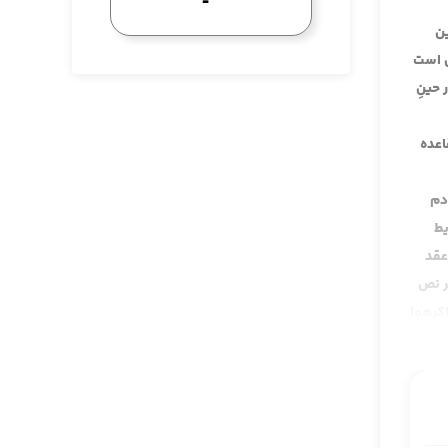
ین
ل است
 حینِ
اعده
دم
یط
عقد
ر نص
اکرهوا
لاثی
ه قرن