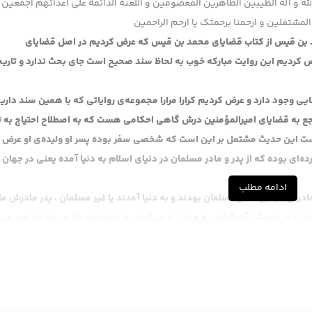
لله و آله الطیبین الطاهرین المعصومین و اللعنة الدائمة علی اعدائهم اجمعین
المشتغلین و ارحمنا برحمتک یا ارحم الراحمین
مد بن قیس از کتاب قضایای محمد بن قیس که عرض کردیم در اصل قضایای
رض کردیم این روایت مبارکه خوب به لحاظ سند صحیح است جای بحث ندارد و تاریخ
وجود دارد و عرض کردیم کرارا مرارا مجموعه‌ی روایاتی که با همین سند داری
ع به قضایای امیرالمؤمنین درش گاهی احکامی هست که به اصطلاح احتیاج به ت
این حدیث مشتمل بر این است که شخصی سفر بوده پسر او ولیده‌ی او عرض 
ده‌ای بوده که از پدر و مادر مسلمان در دنیای اسلام به دنیا آمده یعنی در جهان 
ادامه مطلب
و مادرش عبد بودند و مسلمان بودند و به دنیا آمدند یا غیر مسلمان ، پدر مادرش م
یشان را می‌فروشد آن شخص هم این را می‌گیرد به عنوان ام ولد و بچه دار هم می
من این را فروخته حضرت فرمودند به اینکه بیخود این کار را بدون اجازه، حضرت
عنی بچه‌ای که از آن کنیزک …
می که خریده پدرش حر است حر بود اما چون انکار بیع شده برمی‌گردد بچه باز دو 
بنها بعد هم آن شخص اشکال می‌کند یا امیرالمؤمنین این پسر من است این بچه‌ی