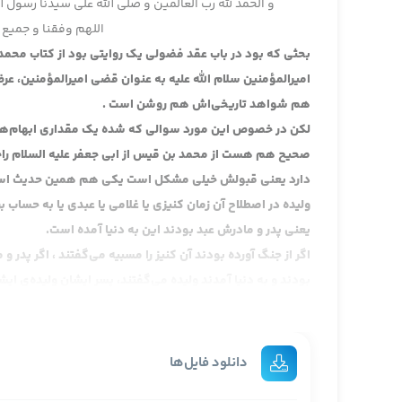
و الحمد لله رب العالمین و صلی الله علی سیدنا رسول ا
اللهم وفقنا و جمیع 
بحثی که بود در باب عقد فضولی یک روایتی بود از کتاب مح
امیرالمؤمنین سلام الله علیه به عنوان قضی امیرالمؤمنین، ع
هم شواهد تاریخی‌اش هم روشن است .
لکن در خصوص این مورد سوالی که شده یک مقداری ابهام‌هایی 
صحیح هم هست از محمد بن قیس از ابی جعفر علیه السلام راج
دارد یعنی قبولش خیلی مشکل است یکی هم همین حدیث است 
ولیده در اصطلاح آن زمان کنیزی یا غلامی یا عبدی یا به حساب بر
یعنی پدر و مادرش عبد بودند این به دنیا آمده است.
اگر از جنگ آورده بودند آن کنیز را مسبیه می‌گفتند ، اگر پدر 
بودند و به دنیا آمدند ولیده می‌گفتند، پسر ایشان ولیده‌ی ا
بعد که صاحبش می‌آید و می‌بیند که این بچه‌ی من را بدون خبر 
فرمودند که همان ولیده کنیزک را بگیرد بچه‌اش را هم بگیرد، ی
چون آن بچه تا قبل از این حر بود به خاطر این که پدرش این دو
دانلود فایل‌ها
عبد می‌شود برمی‌گردد باز به حالت عبودیت ، یاخذ ولیدته وا