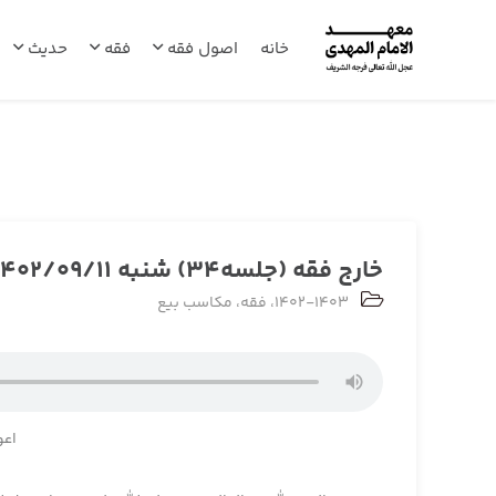
خانه
اصول فقه
فقه
حدیث
خارج فقه (جلسه34) شنبه 1402/09/11
1402-1403
،
فقه
،
مکاسب بیع
اعو