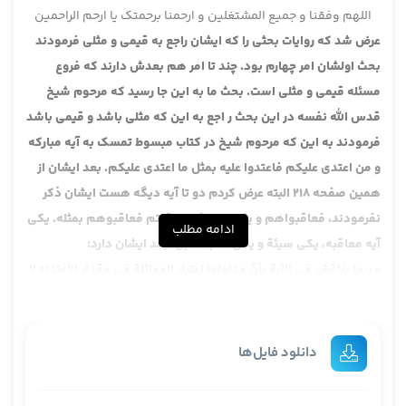
اللهم وفقنا و جمیع المشتغلین و ارحمنا برحمتک یا ارحم الراحمین
عرض شد که روایات بحثی را که ایشان راجع به قیمی و مثلی فرمودند
بحث اولشان امر چهارم بود. چند تا امر هم بعدش دارند که فروع
مسئله قیمی و مثلی است. بحث ما به این جا رسید که مرحوم شیخ
قدس الله نفسه در این بحث ر اجع به این که مثلی باشد و قیمی باشد
فرمودند به این که مرحوم شیخ در کتاب مبسوط تمسک به آیه مبارکه
و من اعتدی علیکم فاعتدوا علیه بمثل ما اعتدی علیکم. بعد ایشان از
همین صفحه 218 البته عرض کردم دو تا آیه دیگه هست ایشان ذکر
نفرمودند، فعاقبواهم و یکی هم فإن عاقبتم فعاقبوهم بمثله. یکی
ادامه مطلب
آیه معاقبه، یکی سیئة و یکی هم همین. بعد ایشان دارد:
و
ربما
يناقش
في
الآية
بأنّ
مدلولها
اعتبار
المماثلة
في
مقدار الاعتداء لا
المعتدى به
و
فيه نظر
.
این جا به نظرم مرحوم آقای مامقانی یک حاشیه ای نقل کرده که به
نظرم از خود مرحوم شیخ باشد چون نخوانده بودیم لذا امروز دو مرتبه
دانلود فایل‌ها
خواندیم.
مرحوم شیخ یک حاشیه ای دارد، ظاهرا مرحوم شیخ که خود ایشان