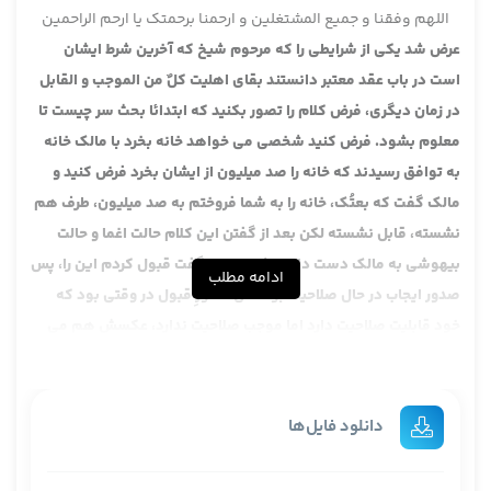
اللهم وفقنا و جمیع المشتغلین و ارحمنا برحمتک یا ارحم الراحمین
عرض شد یکی از شرایطی را که مرحوم شیخ که آخرین شرط ایشان
است در باب عقد معتبر دانستند بقای اهلیت کلٌ من الموجب و القابل
در زمان دیگری، فرض کلام را تصور بکنید که ابتدائا بحث سر چیست تا
معلوم بشود. فرض کنید شخصی می خواهد خانه بخرد با مالک خانه
به توافق رسیدند که خانه را صد میلیون از ایشان بخرد فرض کنید و
مالک گفت که بعتُک، خانه را به شما فروختم به صد میلیون، طرف هم
نشسته، قابل نشسته لکن بعد از گفتن این کلام حالت اغما و حالت
بیهوشی به مالک دست داد، مشتری هم گفت قبول کردم این را، پس
ادامه مطلب
صدور ایجاب در حال صلاحیت بود لکن صدورِ قبول در وقتی بود که
خود قابلیت صلاحیت دارد اما موجب صلاحیت ندارد، عکسش هم می
شود، توافق بستند آمدند که صیغه عقد را جاری بکنند آن قابل
خوابش برد، گیج شد، یا اغما به او دست داد یا بیهوشی، گاهی بعضی
حالات بیهوشی چند ثانیه ای به آن دست داد، این هم ترسید که این
دانلود فایل‌ها
بمیرد، گفت خانه را به تو فروختم به همان صد میلیون، بعد ایشان به
هوش آمد، در حین ایجاب بیهوش بود، بعد به هوش آمد گفت قبول