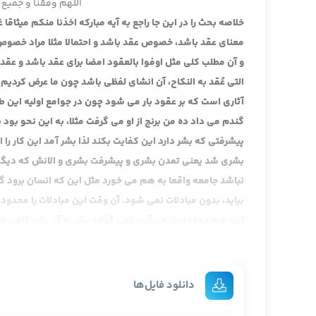
اللهم وفقنا و جمیع 
خلاصه بحث را در این جا راجع به آیه مبارکه اخذنا منکم میثا
معنای عقد باشد، خصوص عقد باشد و احتمالا مثلا مراد خصوصِ 
و آن مطلب کلی مثل اوفوا بالعقود امضا برای عقد باشد و عقد
التی عُقد به النکاح، آن انشای لفظی باشد چون ما عرض کردی
آثاری است که بر عقود بار می شود چون در جوامع اولیه این ط
گندم می داد ده من برنج از او می گرفت مثلا، به این نحو بود یا 
پیشرفتی که بشر دارد این کفایت بکند لذا بشر آمد این کار را ان
بشری شد یعنی تمدن بشری و پیشرفت بشری و الانش که دیگه بی
نباشد جامعه واقعا به هم می خورد مثل این که انسان برود گو
بیاید، بدون مبادلات نمی شود. آن وقت این مبادلات را محدو
این هم محدودیت می آورد نمی گذارد بشر به آن رشدِ کافی خ
شهرهای دیگه می رود، از آنجا خارج می شود به کشورهای دیگه م
که برای تبادل باشد امکان ندارد و آن وسیله تبادل را عرض کر
عقد متزلزل بشود باز جامعه بشری متزلزل است، من تسبیح را ب
دانلود فایل‌ها
مبارکه و آیه اوفوا بالعقود ناظر به این نکته باشد که اصول