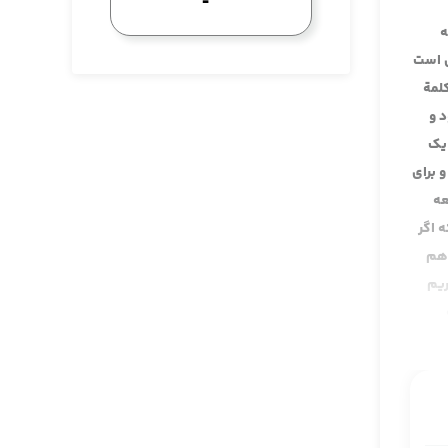
ه
ی است
لمة
 و
 یک
و برای
عه
 اگر
 هم
ریم
یله ای
این