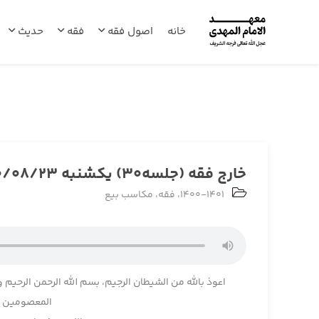
خانه
اصول فقه
فقه
حدیث
خارج فقه (جلسه30) یکشنبه 1400/08/23
1400-1401
،
فقه
،
مکاسب بیع
اعوذ بالله من الشیطان الرجیم، بسم الله الرحمن الرحیم و
المعصومین و 