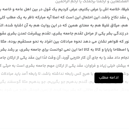
المشتغلین و ارحمنا برحمتک یا ارحم الراحمین
قا غلیظا، خلاصه اش را عرض بکنیم، عرض کردیم یک قول در بین اهل عامه و خاصه ب
عقد نکاح باشد، این احتمال این است که اصلا آیه مبارکه ناظر به یک مطلب کل
 هم، میثاق غلیظ هم به معنای همین که در این روایت هم به آن اشاره شده، الک
م در زندگی بشر یکی از مراحل تقدم جامعه بشری، تقدم پیشرفت تمدن بشری عقود
ور که ظواهر نشان می دهد نحوه مبادلات بین افراد به نحو مستقیم بوده، مثلا
اصطلاحا پایاپا و کالا به کالا اما این نمی توانست برای جامعه بشری، بر رشد بشر 
جام داد عقد را به جای آن کار خارجی آورد، آن وقت لذا این عقد یکی از ارکان جام
شتر، خیلی زیاد و فراوان، عقد یکی از ارکان مهم جامعه بشری است به حیثی که
شه غار زندگی بکند، با هیچ کس رابطه نداشته باشد، تا رابطه آمد باید مبادلات
ادامه مطلب
د به اعمال فیزیکی بکنیم، گندم بدهیم جو بگیریم، جو بدهیم مثلا گوسفند بگی
ودش مخصوصا به آن حالاتی که بشر پیدا کرده، از زمین خودش خارج می شود به
ی رود، از آنجا خارج می شود دنیا را در نظر می گیرد، این مسئله جز با یک وس
دم انواع عقود است. آن وقت مسئله این می شود اگر بنا بشود ما عقد بیاوریم و 
ه شما فروختم بعدا می گویم می خواهم برگردم، این هم باز و لذا شاید این آیه
ا جامعه بشری رشدش به میثاق غلیظ است، به عقد است، به انشای لفظی است و این