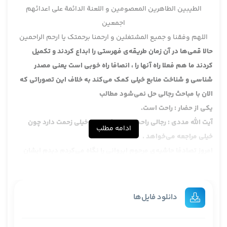
الطیبین الطاهرین المعصومین و اللعنة الدائمة علی اعدائهم
اجمعین
اللهم وفقنا و جمیع المشتغلین و ارحمنا برحمتک یا ارحم الراحمین
حالا قمی‌ها در آن زمان طریقه‌ی فهرستی را ابداع کردند و تکمیل
کردند ما هم فعلا راه آنها را ، انصافا راه خوبی است یعنی مصدر
شناسی و شناخت منابع خیلی کمک می‌کند به خلاف این تصوراتی که
الان با مباحث رجالی حل نمی‌شود مطالب
یکی از حضار : راحت است.
آیت الله مددی : رجالی راحت است ، فهرستی خیلی زحمت دارد چون
ادامه مطلب
خیلی مراجعه می‌خواهد .
امروز تصادفا حاشیه‌ی مرحوم ایروانی را نگاه می‌کردم دیدم ایشان
نوشته کلمه‌ی العقد الفضولی تسامح است ایشان می‌گوید نه تسامح
هم نیست، صحیحش هم همین است که فضول به حساب زیادی
نسبت عقد است ایشان بعد هم گفته یا چیز دیگری خیلی عجیب است
دانلود فایل‌ها
البته کلام ایشان هم خیلی عجیب است، توجه نفرموده فضول نیست
فضولی است. یاء نسبت دارد . علی ای حال حالا این نمی‌دانیم ایشان