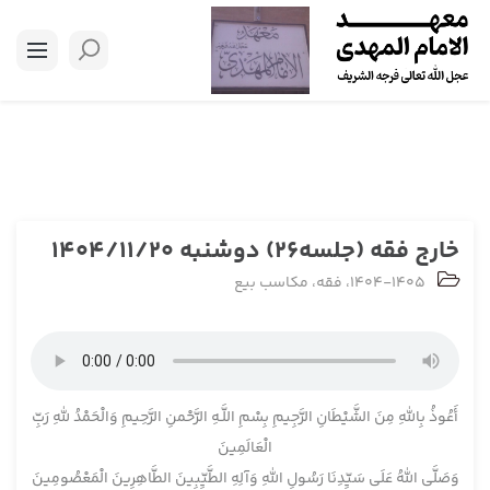
خارج فقه (جلسه26) دوشنبه 1404/11/20
1404-1405
،
فقه
،
مکاسب بیع
أَعُوذُ بِاللَّهِ مِنَ الشَّيْطَانِ الرَّجِيمِ بِسْمِ اللَّـهِ الرَّحْمنِ الرَّحِيمِ وَالْحَمْدُ لِلَّهِ رَبِّ
الْعَالَمِينَ
وَصَلَّى اللَّهُ عَلَى سَيِّدِنَا رَسُولِ اللَّهِ وَآلِهِ الطَّيِّبِينَ الطَّاهِرِينَ الْمَعْصُومِينَ