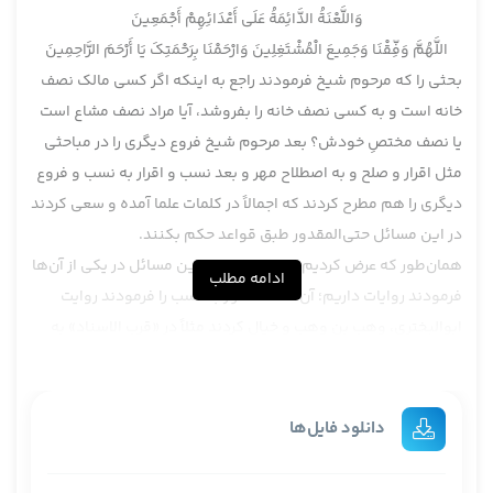
وَاللَّعْنَةُ الدَّائِمَةُ عَلَى أَعْدَائِهِمْ أَجْمَعِينَ
اللَّهُمَّ وَفِّقْنَا وَجَمِيعَ الْمُشْتَغِلِينَ وَارْحَمْنَا بِرَحْمَتِكَ يَا أَرْحَمَ الرَّاحِمِينَ
بحثی را که مرحوم شیخ فرمودند راجع به اینکه اگر کسی مالک نصف
خانه است و به کسی نصف خانه را بفروشد، آیا مراد نصف مشاع است
یا نصف مختصِ خودش؟ بعد مرحوم شیخ فروع دیگری را در مباحثی
مثل اقرار و صلح و به اصطلاح مهر و بعد نسب و اقرار به نسب و فروع
دیگری را هم مطرح کردند که اجمالاً در کلمات علما آمده و سعی کردند
در این مسائل حتی‌المقدور طبق قواعد حکم بکنند.
همان‌طور که عرض کردیم، البته ایشان در این مسائل در یکی از آن‌ها
ادامه مطلب
فرمودند روایات داریم؛ آن مسئله اقرار به نسب را فرمودند روایت
ابوالبختری، وهب بن وهب و خیال کردند مثلاً در «قرب الاسناد» به
سند دیگری است، در کتاب صدوق و این‌ها به سند شیخ طوسی به
سند دیگر؛ نه این روایات یکی است، وهب بن وهب کتابی داشته
است. توضیحاتش را عرض کردیم؛ این شخص، شخص کذابی است،
دانلود فایل‌ها
معروف به کذب است، اصلاً بین اهل سنت، اشهر الکذابین بین اهل
سنت ایشان، همین وهب بن وهب است. لکن گفته شده امام صادق