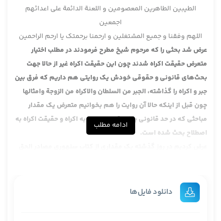
الطیبین الطاهرین المعصومین و اللعنة الدائمة علی اعدائهم
اجمعین
اللهم وفقنا و جمیع المشتغلین و ارحمنا برحمتک یا ارحم الراحمین
عرض شد بحثی را که مرحوم شیخ مطرح فرمودند در مطلب اختیار
متعرض حقیقت اکراه شدند چون این حقیقت اکراه غیر از حالا جهت
بحث‌های قانونی و حقوقی خودش یک روایتی هم داریم که فرق بین
جبر و اکراه را گذاشته، الجبر من السلطان والاکراه من الزوجة وامثالها
چون قبل از اینکه حالا آن روایت را هم بخوانیم متعرض یک مقدار
مباحثی که در حد قانونی یا غیر قانونی راجع به اکراه و حقیقت اکراه به
ادامه مطلب
اصطلاح بحث شده است.
عرض کردیم در روز گذشته یک مقداری از کتاب سنهوری مصادر الحق
خواندیم البته بحث‌های ایشان خیلی مفصل است، ایشان یک مطلبی را
گفت که این خیلی جالب است و جای توجه دارد ایشان اولا بحثی که
دارند که در باب عقود در باب التزامات اراده نقش اساسی دارد شما
دانلود فایل‌ها
باید اراده داشته باشید بدون اراده که نمی‌شود اراده نقش اساسی
دارد آن وقت چیزهایی که منافی با اراده است بیان کرده است.