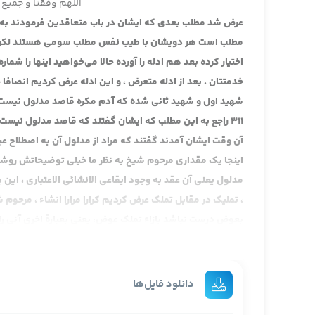
اللهم وفقنا و جمیع 
عرض شد مطلب بعدی که ایشان در باب متعاقدین فرمودند به تعبی
مطلب است هر دویشان با طیب نفس مطلب سومی هستند لکن اینها
اختیار کرده بعد هم ادله را آورده حالا می‌خواهید اینها را شم
شهید اول و شهید ثانی شده که آدم مکره قاصد مدلول نیست ق
311 راجع به این مطلب که ایشان گفتند که قاصد مدلول نیست .
آن وقت ایشان آمدند گفتند که مراد از مدلول آن به اصطلاح 
اینجا یک مقداری مرحوم شیخ به نظر ما خیلی توضیحاتش رو
مدلول یعنی آن عقد به وجود ایقاعی الانشائی الاعتباری ، این 
، تملیک در مقابل تملک عرض کردیم کرارا مرارا انشاء ، مرحوم
بعوض درست نباشد بازاء تملک عوض، یعنی بعبارة اخری آنی
است، نه خود عوض. ظاهرش این طور است.
و کاری که موجب می‌کند مقابل قرار دادن بین دو تاست. یک تعا
می‌آید با انشائی که می‌کند کتاب را در مقابل هشتاد توما
دانلود فایل‌ها
بیشتر دارد آن وقت بحث سر این است که آیا افراد می‌توانند ای