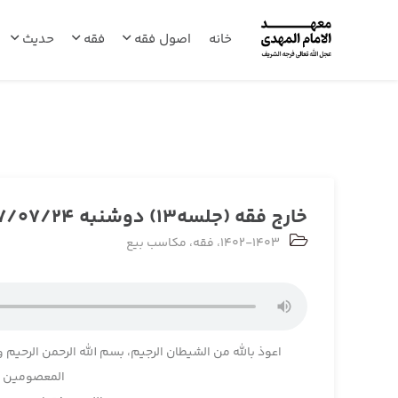
خانه
اصول فقه
فقه
حدیث
خارج فقه (جلسه13) دوشنبه 1407/07/24
1402-1403
،
فقه
،
مکاسب بیع
اعوذ بالله من الشیطان الرجیم، بسم الله الرحمن الرحیم و
المعصومین و 