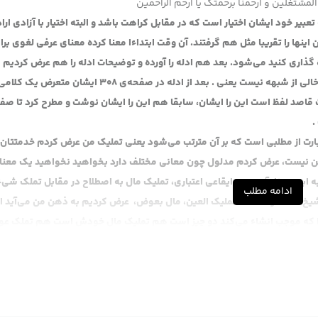
المشتغلین و ارحمنا برحمتک یا ارحم الراحمین
ر خود ایشان اختیار است که در مقابل کراهت باشد و البته اختیار با آزادی اراد
 را تقریبا مثل هم گرفتند. آن وقت ابتداءا معنا کرده معنای عرفی لغوی برا
اره گذاری کنید می‌شود. بعد هم ادله را آورده و توضیحات ادله را هم عرض کردیم
خدمتتان . بعد از ادله متعرض ، و این ادله عرض کردیم انصافا خالی از شبهه نیست یعنی . بعد از ادله در صفحه‌ی 308 ایشان متعرض
اصد لفظ است این را ایشان، سابقا هم این را ایشان نوشت و مطرح کرد تا صف
عبارت از مطلبی است که بر آن مترتب می‌شود یعنی تملیک من عرض کردم خدمتتان
شن نیست، عرض کردم مدلول چون معانی مختلف دارد بخواهید نخواهید یک معنا
به این معنا، آن وجود ایقاعی اعتباری، تملیک مال به اصطلاح در مقابل تملک شیء
ادامه مطلب
 شیخ معنا کرد، انشاء تملیک العین، مال بعوض، عرض کردیم به ذهن من می‌آید ای
 را که موجب انشاء می‌کند دو چیز است هم تملیک مال خودش است هم تملک ع
دلی، چون ممکن است کتاب قیمتش یا کمتر از آن باشد یا بیشتر از آن باشد اما 
ن ممکن است قیمت کتاب پنجاه تومان است ممکن است قیمت کتاب دویست تومان ک
ن معنا را ایجاد بکنند ولو مالک نباشند. روشن شد؟