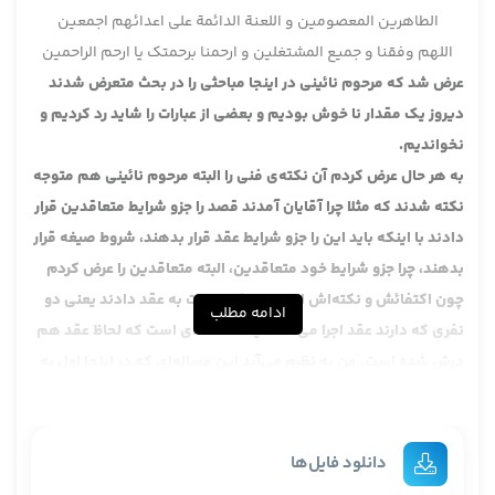
الطاهرین المعصومین و اللعنة الدائمة علی اعدائهم اجمعین
اللهم وفقنا و جمیع المشتغلین و ارحمنا برحمتک یا ارحم الراحمین
عرض شد که
مرحوم نائینی در اینجا مباحثی را در بحث متعرض شدند
دیروز یک مقدار نا خوش بودیم و بعضی از عبارات را شاید رد کردیم و
نخواندیم.
به هر حال عرض کردم آن نکته‌ی فنی را البته مرحوم نائینی هم متوجه
نکته شدند که مثلا چرا آقایان آمدند قصد را جزو شرایط متعاقدین قرار
دادند با اینکه باید این را جزو شرایط عقد قرار بدهند، شروط صیغه قرار
بدهند، چرا جزو شرایط خود متعاقدین، البته متعاقدین را عرض کردم
چون اکتفائش و نکته‌اش این است که نسبت به عقد دادند یعنی دو
ادامه مطلب
نفری که دارند عقد اجرا می‌کنند، یک مساله‌ای است که لحاظ عقد هم
درش شده است، من به نظرم می‌آید این مساله‌ای که در اینجا اول به
نام بلوغ آوردند ، اینها در خلال بحث‌هایی که در خود مکاسب می‌آید
یک اشاراتی به این مطلب می‌شود یعنی یک مساله‌ی خیلی اساسی که
در اینجا بوده را من عرض کردم که این مساله در مباحث علمی حقوقی
دانلود فایل‌ها
اساس به دو شکل مطرح می‌شود یعنی دو نکته هست، یکی تحلیل