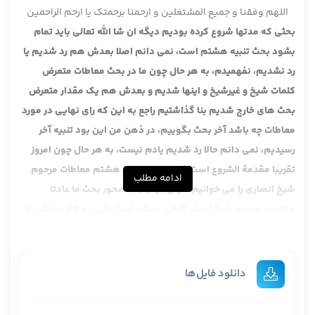
اللهم وفقنا و جمیع المشتغلین و ارحمنا برحمتک یا ارحم الراحمین
بحثی که مدتها شروع کرده بودیم دیگه ان شا الله تعالی باید تمام
بشود بحث تنبیه هشتم است، نمی دانم اصلا بعدش هم رد شدیم یا
رد نشدیم، نفهمیدم، به هر حال چون ما در بحث معاطات متعرض
کلمات شیخ و غیرشیخ و اینها شدیم و بعدش هم یک مقدار متعرض
بحث های خارج شدیم بنا گذاشتیم راجع به این که رای نهایی در مورد
معاطات چه باشد آخر بحث بگوییم، در ذهن من این بود تنبیه آخر
رسیدیم، نمی دانم حالا رد شدیم یادم نیست، به هر حال چون امروز
تقریبا مقدمة الشروع است فعلا همین تنبیه هشتم معاطات مرحوم
ادامه مطلب
شیخ انصاری را می خوانیم، عرض کردیم که محور بحث ما عادتا
مکاسب مرحوم شیخ است، گاهی ممکن است یکی دو تا از حواشی را
که نگاه بکنیم که نکته تازه­ای داشته باشد اضافه بکنیم و اگر نکته
خاصی نباشد با مطالعه روشن بشود آقایان مراجعه بکنند.
حواشی­ای هم که محل مراجعه ماست یکی مرحوم سیدیزدی رضوان
دانلود فایل‌ها
الله تعالی علیه است، یکی مرحوم ایروانی که استاد آقای خوئی
بودند، خود آقای خوئی که تقریرات ایشان است، یکی حواشی مرحوم