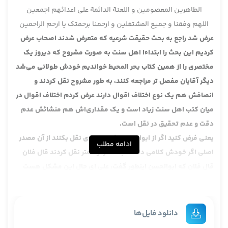
الطاهرین المعصومین و اللعنة الدائمة علی اعدائهم اجمعین
اللهم وفقنا و جمیع المشتغلین و ارحمنا برحمتک یا ارحم الراحمین
عرض شد راجع به بحث حقیقت شرعیه که متعرض شدند اصحاب عرض
کردیم این بحث را ابتداءا اهل سنت به صورت مشروح که دیروز یک
مختصری را از همین کتاب بحر المحیط خواندیم خودش طولانی می‌شد
دیگر آقایان مفصل تر مراجعه کنند، به طور مشروح نقل کردند و
انصافش هم یک نوع اختلاف اقوال دارند عرض کردم اختلاف اقوال در
میان کتب اهل سنت زیاد است و یک مقداری‌اش هم منشائش عدم
دقت و عدم تحقیق در نقل است.
یعنی فرض کنید اگر از ابوالحسن اشعری چیزی نقل بکنند از آن مصدر
ادامه مطلب
اصلی اگر خودش کلامی داشته باشد از او کمتر نقل کردند قال فلان
قال فلان که ابوالحسن اینطور گفت، علی ای حال این مشکل هست
حالا مشکل تازه‌ای نیست که در این باب باشد.
روشن شد که عده‌ای قائل هستند که اینها حقایق لغوی هستند در
لغت بوده یعنی اصلا در لغت عرب نماز به عنوان عبادت مخصوص مطرح
دانلود فایل‌ها
بوده صوم به عنوان عبادت و نسک معروف و به عبارت دیگر صوم