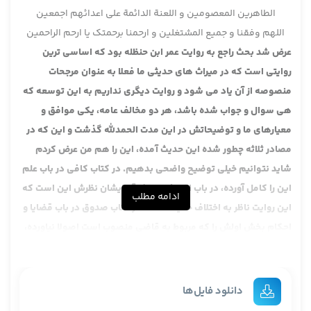
الطاهرین المعصومین و اللعنة الدائمة علی اعدائهم اجمعین
اللهم وفقنا و جمیع المشتغلین و ارحمنا برحمتک یا ارحم الراحمین
عرض شد بحث راجع به روایت عمر ابن حنظله بود که اساسی ترین
روایتی است که در میراث های حدیثی ما فعلا به عنوان مرجحات
منصوصه از آن یاد می شود و روایت دیگری نداریم به این توسعه که
هی سوال و جواب شده باشد، هر دو مخالف عامه، یکی موافق و
معیارهای ما و توضیحاتش در این مدت الحمدلله گذشت و این که در
مصادر ثلاثه چطور شده این حدیث آمده، این را هم من عرض کردم
شاید نتوانیم خیلی توضیح واضحی بدهیم. در کتاب کافی در باب علم
این را کامل آورده، در باب اختلاف حدیث، آیا ایشان نظرش این است که
ادامه مطلب
این روایت ناظر به اختلاف حدیث است؟ در کتاب صدوق در باب قضایا و
احکام بخش اولش را که مربوط به قاضی منصوب است اصولا نیاورده،
دوم و سوم را آورده که ظاهرا سوم مال اختلاف حدیث است، به ذهن
می آید ربطی به باب قضایا نداشته باشد، قضا و احکام و باب قضاوت
نداشته باشد و شاید مرحوم آقاضیا هم که می فرمایند عمده اشکال
دانلود فایل‌ها
در حدیث این است که این قبلش راجع به اختلاف قاضیین و حکمین