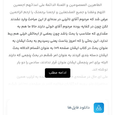
الطاهرین المعصومین و اللعنة الدائمة علی اعدائهم اجمعین
اللهم وفقنا و جمیع المشتغلین و ارحمنا برحمتک یا ارحم الراحمین
عرض شد که مرحوم آقای نائینی در عده‌ای از این مباحث وارد نشدند
لکن چون در کفایه بوده مرحوم آقای خوئی دارند حالا ما هم به
مقداری که متناسب با بحث باشد چون بعضی از ابحاثش خیلی هم ربط
ندارد، این بحثی را که امروز بناست یعنی رسیدیم به بحث ایشان به
عنوان بحث در کتاب ایشان صفحه 109 به عنوان اقسام الدلاله بحث
ایشان دسته بندی کردند به عنوان امر ششم در بحث پنجمی که دارند
البته برای امر پنجمش ایشان عنوان قرار ندادند، سادس را دو بار
نوشته اند.
ادامه مطلب
علی ای حال در صفحه‌ی 100 ایشان چون بنا شده به ترتیب همین
محاضرات جلو برویم که آقایان مطالعه کنند در صفحه‌ی 100 امر ششم
را باز هم دارند در صفحه‌ی 109 هم باز امر ششم را نوشتند که ظاهرا
باید اشتباه چاپی باشد.
به هر حال ایشان مطلبی را از صاحب کفایه نقل می‌کنند که در بحث
دانلود فایل‌ها
اطلاق لفظ و اراده‌ی نوع یا اراده‌ی صنف یا اراده‌ی شخص این را ایشان