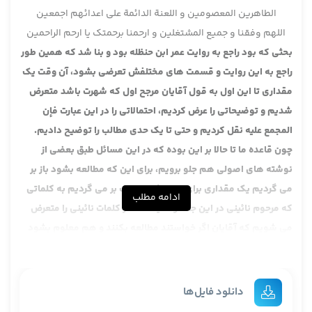
الطاهرین المعصومین و اللعنة الدائمة علی اعدائهم اجمعین
اللهم وفقنا و جمیع المشتغلین و ارحمنا برحمتک یا ارحم الراحمین
بحثی که بود راجع به روایت عمر ابن حنظله بود و بنا شد که همین طور
راجع به این روایت و قسمت های مختلفش تعرضی بشود، آن وقت یک
مقداری تا این اول به قول آقایان مرجح اول که شهرت باشد متعرض
شدیم و توضیحاتی را عرض کردیم، احتمالاتی را در این عبارت فإن
المجمع علیه نقل کردیم و حتی تا یک حدی مطالب را توضیح دادیم.
چون قاعده ما تا حالا بر این بوده که در این مسائل طبق بعضی از
نوشته های اصولی هم جلو برویم، برای این که مطالعه بشود باز بر
می گردیم یک مقداری برای تتمه شرح مطلب بر می گردیم به کلماتی
ادامه مطلب
که مرحوم نائینی در این جا دارند، یک مقدار کلمات نائینی را متعرض
می شویم که آقایان اگر خواستند مطالعه بکنند و هم معلوم بشود
که چه راه هایی را ما رفتیم و ایشان چه کاری فرمودند.
عرض شد که مرحوم نائینی در این جلد 4 صفحه 770 وارد بحث روایت
عمر ابن حنظله شدند، بعد مطالبی را از بعد از صفحه 770 متعرض
دانلود فایل‌ها
شدند که این روایت در وجوب ترجیح است و اشکال در آن نیست، بعد