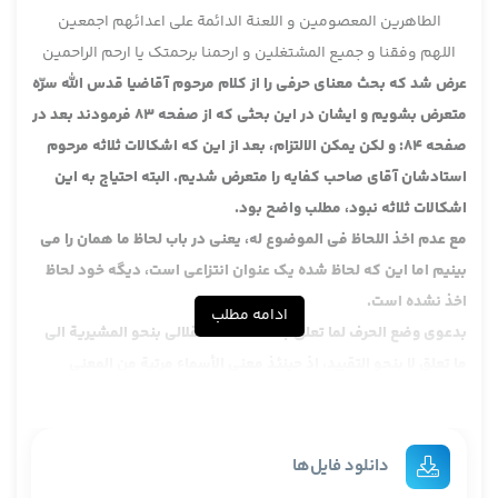
الطاهرین المعصومین و اللعنة الدائمة علی اعدائهم اجمعین
اللهم وفقنا و جمیع المشتغلین و ارحمنا برحمتک یا ارحم الراحمین
عرض شد که بحث معنای حرفی را از کلام مرحوم آقاضیا قدس الله سرّه
متعرض بشویم و ایشان در این بحثی که از صفحه 83 فرمودند بعد در
صفحه 84: و لکن یمکن الالتزام، بعد از این که اشکالات ثلاثه مرحوم
استادشان آقای صاحب کفایه را متعرض شدیم. البته احتیاج به این
اشکالات ثلاثه نبود، مطلب واضح بود.
مع عدم اخذ اللحاظ فی الموضوع له، یعنی در باب لحاظ ما همان را می
بینیم اما این که لحاظ شده یک عنوان انتزاعی است، دیگه خود لحاظ
اخذ نشده است.
ادامه مطلب
بدعوى وضع الحرف لما تعلق به اللحاظ الاستقلالي بنحو المشيرية الى
ما تعلق لا بنحو التقييد، إذ حينئذ معنى الأسماء مرتبة من المعنى
التوأم مع الاستقلال والحروف كذلك في المرآتية من دون أخذ اللحاظ [
فيها ] أبدا
ظاهرا فیها به هر دو می خورد
، آن وقت مرحوم آقاضیا در این جا یک
دانلود فایل‌ها
کلمه ای را دارد که کلمه التوام است. کلمه توام در لغت عرب به معنای