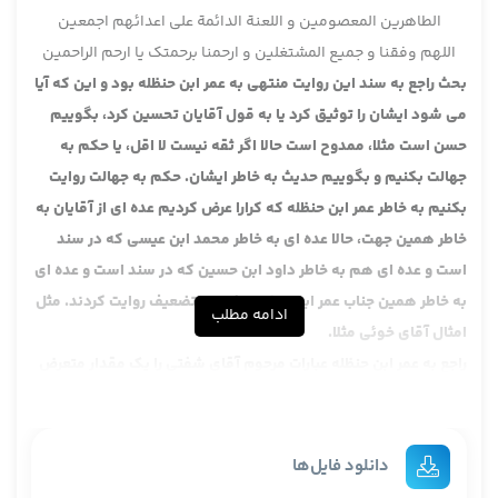
الطاهرین المعصومین و اللعنة الدائمة علی اعدائهم اجمعین
اللهم وفقنا و جمیع المشتغلین و ارحمنا برحمتک یا ارحم الراحمین
بحث راجع به سند این روایت منتهی به عمر ابن حنظله بود و این که آیا
می شود ایشان را توثیق کرد یا به قول آقایان تحسین کرد، بگوییم
حسن است مثلا، ممدوح است حالا اگر ثقه نیست لا اقل، یا حکم به
جهالت بکنیم و بگوییم حدیث به خاطر ایشان. حکم به جهالت روایت
بکنیم به خاطر عمر ابن حنظله که کرارا عرض کردیم عده ای از آقایان به
خاطر همین جهت، حالا عده ای به خاطر محمد ابن عیسی که در سند
است و عده ای هم به خاطر داود ابن حسین که در سند است و عده ای
به خاطر همین جناب عمر ابن حنظله حکم به تضعیف روایت کردند. مثل
ادامه مطلب
امثال آقای خوئی مثلا.
راجع به عمر ابن حنظله عبارات مرحوم آقای شفتی را یک مقدار متعرض
شدیم و آن روایتی که از امام صادق در وقت وارد شده را هم متعرض
شدیم، بعد ایشان متعرض قسمت دیگری در این شده که، روایات
دیگری هست ما اصطلاحا اسم این ها را دورنمایی از حال ایشان در
دانلود فایل‌ها
وثاقت گذاشتیم یا غیر وثاقت، ایشان این روایت را آوردند. عرض کردیم