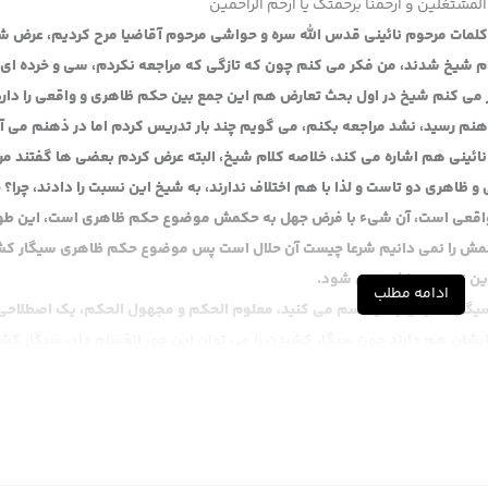
المشتغلین و ارحمنا برحمتک یا ارحم الراحمین
 کلمات مرحوم نائینی قدس الله سره و حواشی مرحوم آقاضیا مرح کردیم، عرض ش
لام شیخ شدند، من فکر می کنم چون که تازگی که مراجعه نکردم، سی و خرده ای
کر می کنم شیخ در اول بحث تعارض هم این جمع بین حکم ظاهری و واقعی را دارد
م رسید، نشد مراجعه بکنم، می گویم چند بار تدریس کردم اما در ذهنم می آی
نائینی هم اشاره می کند، خلاصه کلام شیخ، البته عرض کردم بعضی ها گفتند مر
ظاهری دو تاست و لذا با هم اختلاف ندارند، به شیخ این نسبت را دادند، چرا؟ 
 واقعی است، آن شیء با فرض جهل به حکمش موضوع حکم ظاهری است، این طو
کمش را نمی دانیم شرعا چیست آن حلال است پس موضوع حکم ظاهری سیگار ک
ن ترتیب برداشته می شود.
ادامه مطلب
 سیگار کشیدن را دو قسم می کنید، معلوم الحکم و مجهول الحکم، یک اصطلاحی 
از ایشان هم دارند چون سیگار کشیدن را می توان این جور انقسام داد، سیگار کش
و سیگار کشیدن در روز، اینها را اصطلاحا انقسامات اولیه می گوید یعنی هنو
ر کشیدن در شب و سیگار کشیدن در روز، این انقسامات اولیه قبل از حکم می ش
یعنی چه؟ نه در شب و نه در روز یا سیگار نکشید در شب، این تقیید است، یا مط
سیگار کشیدن دو قسم تصور می شود. انقسامات ثانویه آن انقساماتی است که بر