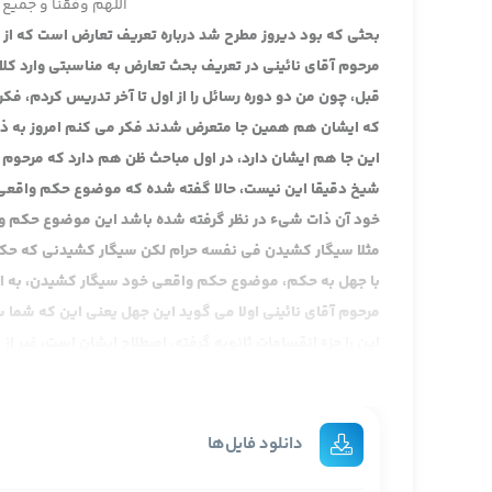
اللهم وفقنا و جمیع 
بحثی که بود دیروز مطرح شد درباره تعریف تعارض است که از
مرحوم آقای نائینی در تعریف بحث تعارض به مناسبتی وارد ک
قبل، چون من دو دوره رسائل را از اول تا آخر تدریس کردم، ف
که ایشان هم همین جا متعرض شدند فکر می کنم امروز به ذهن
این جا هم ایشان دارد، در اول مباحث ظن هم دارد که مرحوم 
شیخ دقیقا این نیست، حالا گفته شده که موضوع حکم واقعی و 
خود آن ذات شیء در نظر گرفته شده باشد این موضوع حکم
مثلا سیگار کشیدن فی نفسه حرام لکن سیگار کشیدنی که ح
با جهل به حکم، موضوع حکم واقعی خود سیگار کشیدن، به ای
مرحوم آقای نائینی اولا می گوید این جهل یعنی این که شما
این را جزء انقسامات ثانویه گرفته، اصطلاح ایشان است، غیر 
در حال صحت و سیگار کشیدن در حال مرض، سیگار کشیدن در شب 
نیامده شما می توانید سیگار کشیدن را چند قسم بکنید، سیگا
لحاظ بشود مثلا بیاید بگوید شما مطلقا سیگار نکشید، اطلاقش 
دانلود فایل‌ها
است یا مقید است، این اصطلاحا انقسامات اولیه است، برای 