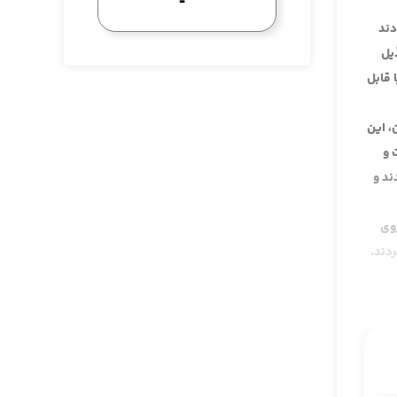
دند
یل
 قابل
، این
 و
ند و
وی
ردند.
 قرن
ی إلی
می