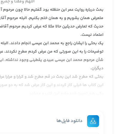
اللهم وفقنا و جمیع 
بحث درباره روایت عمر ابن حنظله بود گفتیم حالا چون مرحوم
متعرض همان بشویم و به همان ختم بکنیم. البته مرحوم آقا
حدیث که تعارض حدیثین حالا مثلا که عرض کردیم مرحوم آقاضی
اعتماد نیست.
یک بحثی را ایشان راجع به محمد ابن عیسی انجام دادند. البت
توضیحات را به این صورتی که من عرض کردم مطرح نکردند. ع
شأن مرحوم محمد ابن عیسی عبیدی یقطینی وجود نداشته، این
دیگران.
بحثی که مطرح شد این بحث در قم مطرح شد و کرارا و مرارا ع
این کتاب ها خیلی کار کردند و این کار عرض شد که به دو صورت 
یکی هم تعیین خود وضع این کتب و مصادر.
اصطلاحا آن تعیین نقل احادیث، اصطلاحا کتب حدیث نام گرفت و 
سوم ما مجامع احادیثی خوبی در قم داریم، امثال کتب سعد، ا
آخره که مشایخ قم معین هستند و ذکر شده و مصادرشان بیا
دانلود فایل‌ها
نسبت به کارهای دومی هم که مصدر باشد اصطلاحا به آن فهرس