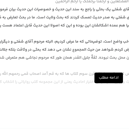
المشتغلین و ارحمنا برحمتک یا ارحم الراحمین
 آقای شفتی یک بحثی را راجع به سند این حدیث و خصوصیات این حدیث بیان فرمو
ی شفتی به صدر حدیث تمسک کردند که بحث ولایت است. ما در بحث تعارض به ذ
ا هم عمده اشکالشان این بوده و این که اصولا این حدیث قابل اعتماد هست یا
ه خب واضح است، توضیحاتی که ما عرض کردیم، البته مرحوم آقای شفتی و دیگران
رض کردم شواهد من حیث المجموع نشان می دهد که بحثی در وثاقت بلکه جلالت
 محل بحث نبوده. ثقةٌ جلیل القدر همان طور که مرحوم نجاشی هم متعرض شد
رض کردم که در اوائل قرن سوم کتاب ها که به قم آمد اصحاب قمی رحمهم الله ر
ادامه مطلب
بروز پیدا کرد، یکی اختیار احادیث یعنی از این مجموعه کتب روایاتی را انتخاب ک
اصطلاحا آن طریق را از آن اصطلاحا اسناد یا سند نام می بریم که عرض کردیم در
مثال کتب محمد ابن احمد، امثال کتب احمد ابن محمد ابن عیسی، امثال کتب برق
ن شده است.
ت یا فهارس می گوییم و آن طریق هم اصطلاحا اجازه می گوییم، آن جا اسناد 