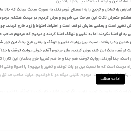
المشتغلین و ارحمنا برحمتک یا ارحم الراحمین
رض را، تعادل و ترجیح را به اصطلاح فرمودند، به صورت مبحث مبحث که حالا ما
ث هشتم متعرض نکات این مباحث می شویم و عرض کردیم در مبحث هشتم مرحوم
ش تخییر است و بعضی هایش توقف است و احتیاط، احتیاط را زود خارج کردند، چو
ی به او اعتنا نکردند اما به تخییر و توقف اعتنا کردند و دیدیم که مرحوم صاحب 
همین راه را رفتند، نسبت بین روایات تخییر و توقف را یعنی طرح بحث این جور ش
 روایت توقف، بحث این شد، عرض کردیم مثل مرحوم آقای خوئی روایت توقف را جدا آ
یر است، جدا آوردند، روایت توقف هم جدا و ما هم تقریبا طرح بحثمان این کار را ک
 درست است که ما نسبت بین روایات توقف و تخییر را ببینیم؟ یا اصولا وقتی اخب
یک طائفه تخییر است. مرحوم نائینی دیگه دو تا خواندیم، عبارت صاحب حدائق ر
ادامه مطلب
ست که ما روایت ترجیح داریم، اگر ترجیح نشد چکار بکنیم؟ توقف یا تخییر، رو
 است که چون اینها قبول کردند، اصلا مرحوم نائینی گفت اگر ما این را نگوییم 
ل ما در چه بود؟ که ما روایت ترجیح نداریم پس نکته اساسی در این جا این است، 
یم تعارض این همه اخبار علاجیه را چکار بکنیم که در ترجیح وارد شده است؟ عرض 
ه است که کلام در آن خواهد آمد و آن کلام در حجیت است نه در ترجیح که ان شا ا