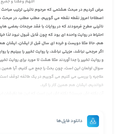
اللهم وفقنا و جمیع 
عرض کردیم در مبحث هشتمی که مرحوم نائینی ترتیب مباحث تعا
اصطلاحا امروز نقطه نقطه می گوییم، مطلب مطلب. در مبح
نائینی مطرح فرمودند که در روایات با فقد مرجحات بعضی های
احتیاط در روایت واحده ای بود که چون قابل قبول نبود لذا خیل
هم، حالا مثلا دویست و خرده ای سال قبل از ایشان، ایشان هم 
اگر مرجحی نباشد، مزیتی نباشد، یا روایت تخییر را ببینیم یا
و روایت تخییر را جدا آوردند مثلا هشت تا مورد برای روایت تخی
سوال اولمان این است، چون بحث را جمع می کنیم، آیا همین راه
علاجیه را بررسی می کنیم می گوییم در یک طائفه توقف است، 
خواندیم، ایشان هم همین کار را کرد.
آن نکته اش چیست؟ نکته اش این است که این ها نظرشان این ا
شد؟ که ما روایت ترجیح نداریم. پس نکته اساسی در این جا این
همه اخبار علاجیه را چکار بکنیم که در ترجیح وارد شده، اشکا
اینها قبول کردند، اصلا مرحوم نائینی گفت اگر ما این را نگوی
دانلود فایل‌ها
آن روایتی که اینها مهمشان در ترجیح است روایت عمر ابن حنظل