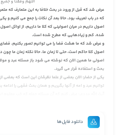
اللهم وفقنا و جمیع 
عرض شد که قبل از ورود در بحث خلافا به این متعارف که مت
که در باب تعریف بود. حالا بعد آن نکات را جمع می کنیم و ی
اصول داریم در میان اصولینی که کلا ما داریم، از اوائل اصول
شده. کم و زیادهایی که مطرح شده است.
و عرض شد که ما هشت فضا را می توانیم تصور بکنیم. فضای چها
اصول کلا حاکم است، حتی تا زمان ما. حالا نکته زمان ما چون د
اصولی ما همین الان که نوشته می شود باز مسئله عبد و مولا 
بحث و استفاده قرار می گیرد.
یکی از حضار: الان بعضی از علما نظرشان این است که بعضی از 
توانیم عبد و امه از آنها بگیریم و همان بحث فقهی را ادامه ب
آیت الله مددی: عرض کنم که آن مسئله حمله که خب معلوم اس
شود. اولا آن بنا بر معروف بین فقهای شیعه که اذن امام می 
تصادفا مرحوم آقای خوئی در منهاج دارند، این عبارت هم خیلی
قبولش فوق العاده سخت است. عرض کردم همین اخیرا در مصر 
دانلود فایل‌ها
هستم، اعلام بردگی کرد و خودش را برده قرار داد رسما، بلا