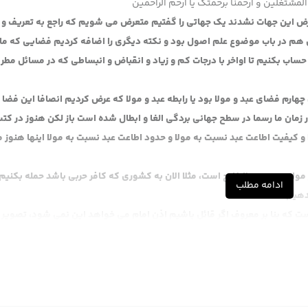
المشتغلین و ارحمنا برحمتک یا ارحم الراحمین
عرض این جهات نشدند یک جهاتی را گفتیم متعرض می شویم که راجع به تعریف و 
کی هم در باب موضوع علم اصول بود و نکته دیگری را اضافه کردیم فضایی که ما ک
 حساب بکنیم تا اواخر با درجات کم و زیاد و انقباض و انبساطی که در مسائل مطر
رم فضای عبد و مولا بود یا رابطه عبد و مولا که عرض کردیم انصافا این فضا ب
ر زمان ما رسما در سطح جهانی بردگی الغا و ابطال شده است باز لکن هنوز در کت
و کیفیت اطاعت عبد نسبت به مولا و حدود اطاعت عبد نسبت به مولا اینها هنوز م
موارد عبد و مولا خارج است، مثلا الان به کشوری که کافر حربی باشد حمله بکنیم
ادامه مطلب
دهیم.
ت که بنا بر معروف اگر قائل باشیم اذن امام می خواهد این نمی شود، تصویر 
خواهد این مطرح نیست. آن مسئله استرقاء بدون حمله را نمی دانم ملتزم هستند ی
 عجیب است. یجوز استرقاق الکفار، در خود منهاج چاپ شده، این که بدون حمله 
مجلس عروسی گرفتند آن زن اعلام کرد من همسر شما نیستم، برده و کنیز شما
فاصله هم ازهر بیانیه داد که این باطل است، شخصی که حر است نمی شود که برده