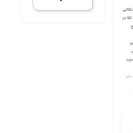
نکاتی
لا در
ح
ر
ب
ورد
 می
نمی
ا نه،
این