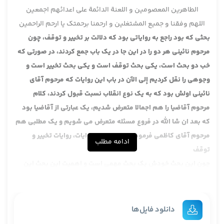
الطاهرین المعصومین و اللعنة الدائمة علی اعدائهم اجمعین
اللهم وفقنا و جمیع المشتغلین و ارحمنا برحمتک یا ارحم الراحمین
بحثی که بود راجع به روایاتی بود که دلالت بر تخییر و توقف، چون
مرحوم نائینی هر دو را در این جا در یک باب جمع کردند، در صورتی که
خب دو بحث است، یکی بحث توقف است و یکی بحث تخییر است و
وجوهی را نقل کردیم إلی الآن در باب این روایات که مرحوم آقای
نائینی اولش بود که به یک نوع انقلاب نسبت قبول کردند، کلام
مرحوم آقاضیا را هم اجمالا متعرض شدیم، یک عبارتی از آقاضیا بود
که بعد ان شا الله در فروع مسئله متعرض می شویم و یک مطلبی هم
مرحوم آقای کاظمی فرمودند در جمع بین روایات، روایات تخییر و
ادامه مطلب
توقف
چون این بحث خودش یک بحث مهمی است و اهمیت این بحث این
است که چه آقایان اصولی ها و چه بعد آقایان اخباری ها خواهی
نخواهی با این مشکله روبرو هستند یعنی آقایانی که در فقه امامیه
کار کردند می دانند در خیلی از ابواب به حسب ظاهر روایات متعارض
دانلود فایل‌ها
داریم، باید بگوییم به حسب ظاهر، در واقع نیستند و یکی این که چه