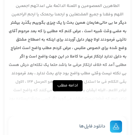
الطاهرین المعصومین و اللعنة الدائمة علی اعدائهم اجمعین
اللهم وفقنا و جمیع المشتغلین و ارحمنا برحمتک یا ارحم الراحمین
دیگر ما بی حالی‌هایمان همین بحث را یک چیزی بگوییم بگذرد بیشتر
به مضی وقت شبیه است ، عرض کنم که مطلبی را که بعد مرحوم آقای
نائینی فرمودند اولا چهار دلیل آوردند برای اینکه به اصطلاح مشتق
وضع شده برای خصوص متلبس ، عرض کردم مطلب واضح است احتیاج
به دلیل ندارد ارتکاز عرفی ما کاملا در این جهت واضح است و اگر
مطلبی آمد که خلاف ارتکاز عرفی ما باشد حتما یک نکته‌ای درش هست
بی نکته نیست وقتی مطلب واضح بود جای بحث ندارد ، بعد فرمودند
بقی الکلام فی ما استدل به القائل بالاعم وهو المرسل 124 ، الاول
ادامه مطلب
تبادر الاعم ، البته ایشان بعد یک مناقشه‌ای می‌کنند که واضح است
تبادر اعم که قطعا نیست ایشان می‌گوید اگر کسی سابقا ایستاده بود
الان نشسته به او می‌گویند ایستاده به لحاظ آن حال تلبس است خوب
واضح است مطلب تبادری ندارد .
الثانی عدم صحة السلب وفیه ما ما عرفت واضح است به نظرم در کفایه
دانلود فایل‌ها
هم در یکی از این ها بحث مشتق یا صحیح و اعم ، فکر می‌کنم در