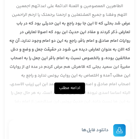
الطاهرین المعصومین و اللعنة الدائمة علی اعدائهم اجمعین
اللهم وفقنا و جمیع المشتغلین و ارحمنا برحمتک یا ارحم الراحمین
عرض شد بحثی که تا این جا بود راجع به این حدیثی بود که در باب
تعارض ذکر کردند و مفاد این حدیث ابن بود که اصولا تعارض در
روایات امام صادق و امام باقر، راجع به این دو امام وجود ندارد، آن چه
که الان به عنوان تعارض دیده می شود در حقیقت جعل و وضع و دسّ
مخالفین بوده، و بالخصوص نسبت به امام باقر این جعل را به اصحاب
مغیرة ابن سعید بجلی که ظاهرش هم عرض کردم در عده ای از روایات
این مطلب آمده و اختصاص به این روایت یونس ندارد و راجع به
اصحاب امام صادق و اصحاب ابی الخطاب محمد ابن ابی زینب الاسدی،
ادامه مطلب
البته اساسا اسدی نبوده لکن مولی بنی اسد است. به هر حال جعل را
به این ها نسبت داده. این حدیث یونس ابن عبدالرحمن از امام رضا
سلام الله علیه واقعا دارای یک ارزش خاصی است، در روایات علاجیه به
اصطلاح آقایان دارای یک خصوصیت عجیبی است، اصولا تعارضی نیست
و آن چه که هست جعل است. این راهی که الان مثلا متعارف شده فعلا
دانلود فایل‌ها
علما به عنوان مثلا ترجیح می گیرند این در حقیقت هیچ واقعیت ندارد.