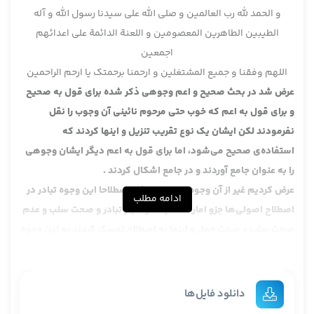
و الحمد لله رب العالمین و صلی الله علی سیدنا رسول الله و آله
الطیبین الطاهرین المعصومین و اللعنة الدائمة علی اعدائهم
اجمعین
اللهم وفقنا و جمیع المشتغلین و ارحمنا برحمتک یا ارحم الراحمین
عرض شد در بحث صحیح و اعم وجوهی ذکر شده برای قول به صحیح
و برای قول به اعم که خوب حتی مرحوم نائینی آن وجوب را نقل
نفرمودند لکن ایشان یک نوع تقریب تنزیل و اینها کردند که
استفاده‌ی صحیح می‌شود، اما برای قول به اعم دیگر ایشان وجوهی
را به عنوان جامع آوردند و در
جامع اشکال کردند .
عرض کردیم غیر از آن وجوه که تبادر باشد اصطلاحا این وجوه تبادر در
ادامه مطلب
اصطلاح اصولی‌ها جزو امارات حقیقت و مجاز تبادر و صحت سلب و عدم
صحت سلب و صحت حمل و اینها به اصطلاح تمسک کردند به این وجوه
یعنی دو طرف هم تمسک کردند به این وجوه برای اثبات وضع برای
صحیح یا برای اعم.
لکن عرض کردیم که مثل مرحوم نائینی کلا از این راه وارد نشد راهی
دانلود فایل‌ها
که ایشان وارد شد که آن وجوهی که ضعیفند و مساله‌ی جامع هم