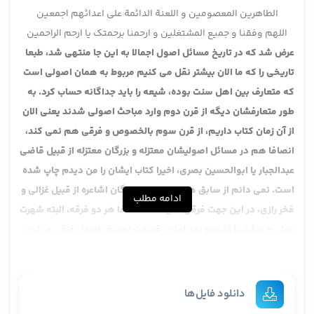
الطاهرین المعصومین و اللعنة الدائمة علی اعدائهم اجمعین
اللهم وفقنا و جمیع المشتغلین و ارحمنا برحمتک یا ارحم الراحمین
عرض شد که در تاریخ مسائل اصول اجمالا به این جا منتهی شد، طبعا
تاریخی را که ما الان بیشتر نقل می کنیم مربوط به همان اصولی است
که متعارف بین اهل سنت بوده، شیعه را باید جداگانه حساب کرد. به
طور متعارفشان دیگه از قرن دوم وارد مباحث اصولی شدند یعنی الان
از آن زمان کتاب داریم، از قرن سوم بالخصوص و فرقی هم نمی کند،
انصافا هم در مسائل اصولیشان معتزله و بزرگان معتزله از قبیل قاضی
عبدالجبار یا ابوالحسین بصری، اخیرا کتاب ایشان را من دیدم چاپ شده
است. نمی دانم از سابق هم بود یا نه و بزرگان اشاعره از قبیل غزالی و
ادامه مطلب
فخر رازی، در این جهت فرقی نمی کند. انصافا هر دو فرقه، البته شهرت
عملی و بیشتر با اشاعره بود اما در قسمت تصنیف اصول فرقی در این
جهت بین اشاعره و معتزله نبود و طبعا مباحثی که در معتزله مطرح می
شد شاید جنبه های عقلیش بیشتر بود، در اشاعره شاید جنبه های
تعبدی و نقلیش بیشتر بود.
دانلود فایل‌ها
به هر حال هر دو مطلب مطرح می شود، البته اصولی را هم ظاهری ها