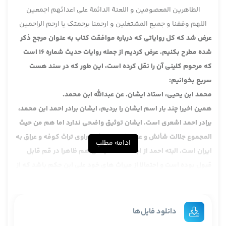
الطاهرین المعصومین و اللعنة الدائمة علی اعدائهم اجمعین
اللهم وفقنا و جمیع المشتغلین و ارحمنا برحمتک یا ارحم الراحمین
عرض شد که کل روایاتی که درباره موافقت کتاب به عنوان مرجح ذکر
شده مطرح بکنیم. عرض کردیم از جمله روایات حدیث شماره 16 است
که مرحوم کلینی آن را نقل کرده است، این طور که در سند هست
سریع بخوانیم:
محمد ابن یحیی، استاد ایشان. عن عبدالله ابن محمد.
همین اخیرا چند بار اسم ایشان را بردیم، ایشان برادر احمد ابن محمد،
برادر احمد اشعری است. ایشان توثیق واضحی ندارد اما هم من حیث
المجموع جلالت شأنش و عرض کردیم ایشان راوی تراث کوفه و عراق به
ادامه مطلب
ایران است. البته احمد از اجلاء است، ایشان هم ظاهرا در قم قابل
قبول بوده است و احتمالا از میراث های خود علی ابن حکم باشد که از
اجلای اصحاب است.
عن ابان ابن عثمان عن عبدالله ابن ابی یعفور، فعلا تشخیص دقیقا
مصدر اولیه مشکل است اما ثانویه اش احتمالا کتاب علی ابن حکم
دانلود فایل‌ها
باشد.