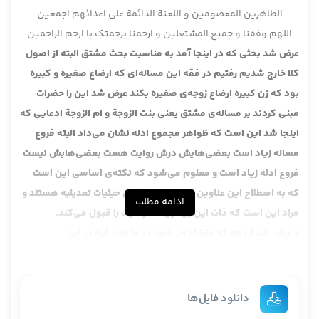
الطاهرین المعصومین و اللعنة الدائمة علی اعدائهم اجمعین
اللهم وفقنا و جمیع المشتغلین و ارحمنا برحمتک یا ارحم الراحمین
عرض شد بحثی که در اینجا آمد به مناسبت بحث مشتق البته از اصول
کلا خارج شدیم رفتیم در فقه این مساله‌ای که ارضاع صغیره و کبیره
بود که زن کبیره ارضاع زوجه‌ی صغیره بکند عرض شد این را حضرات
مبنی کردند بر مساله‌ی مشتق یعنی بنت الزوجة و ام الزوجة ادعایی که
اینجا شد این است که ظواهر مجموع ادله نشان می‌داد البته فروع
مساله زیاد است بعضی‌هایش درش روایت هست بعضی‌هایش نیست
فروع ادله زیاد است و معلوم می‌شود که نکته‌ی اساسی این است
که به اصطلاح این عناوین به اصطلاح از قبیل حیثیات تعدیلیه هستند و
ادامه مطلب
مراد این است که ذات این زن این خصوصیت را قبول می‌کند.
و عرض شد آن چه که منشاء می‌شود در ما نحن فیه در این
حرمت‌هایی که پیدا می‌شود دو نکته‌ی اساسی وجود دارد یکی راجع
به باب رضاع است یکی هم راجع به باب مصاهره در باب مصاهره هم
نکته‌ی اساسی این است که آیا این مطلب که اگر با عقد یک مطلبی
دانلود فایل‌ها
پیدا شد این مطلب یدور مدار عقد یعنی مادام عقد هست یا نه یدور