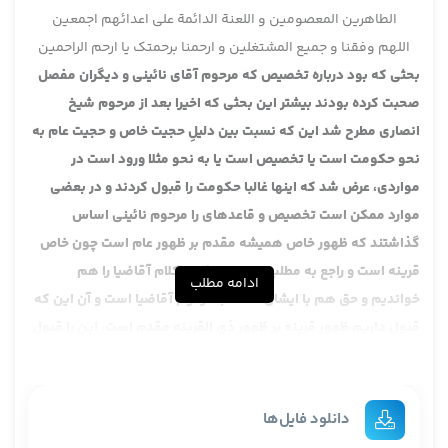
الطاهرین المعصومین و اللعنة الدائمة علی اعدائهم اجمعین
اللهم وفقنا و جمیع المشتغلین و ارحمنا برحمتک یا ارحم الراحمین
بحثی که بود درباره تخصیص که مرحوم آقای نائینی و دیگران مفصل
صحبت کرده بودند بیشتر این بحثی که اخیرا بعد از مرحوم شیخ
انصاری مطرح شد این که نسبت بین دلیلِ حجیت خاص و حجیت عام به
نحو حکومت است یا تخصیص است یا به نحو مثلا ورود است در
مواردی، عرض شد که اینها غالبا حکومت را قبول کردند و در بعضی
موارد ممکن است تخصیص و قاعده­ای را مرحوم نائینی اساس
گذاشتند که ظهور خاص همیشه مقدم بر ظهور عام است چون خاص
قرینه است و راجع به مطلب اخیر خب یکمی کلام آقاضیا را هم
ادامه مطلب
خواندیم و حق هم با ایشان است، با مرحوم آقاضیا است و آن این که
قبول داریم ظهور قرینه بر ظهور ذی القرینه مقدم است، این را قبول
دارم اما این که همیشه خاص قرینه بر عام باشد نه، گاهی عام قرینه
بر خاص است و من توضیحات کافی عرض کردم انصافش ما در مسائل
فقهی این قواعد اصولی را که سعی کردند به قول خودشان به نحو
دانلود فایل‌ها
قضایای حقیقیه باشد کم داریم، داریم ولی زیاد نیست، اینها از وقتی