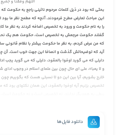
اللهم وفقنا و جمیع 
بحثی که بود در ذیل کلمات مرحوم نائینی راجع به حکومت که 
این مباحث تعارض مطرح فرمودند. آنچه که مطمح نظر ما بود ا
را به نام حکومت و ورود به تخصیص اضافه کردند به نظر ما 
گفتند حکومت مرجعش به تخصیص است، حکومت هم یک نحوه تخص
که من عرض کردم، به نظر ما حکومت بیشتر با نظام قانونی ساز
آید که توضیحاتش گذشت و انصافا این جهت خوب است. آن چه ک
دلیلی که می گوید اوفوا بالعقود، دلیلی که می گوید یجب اداء
و لا یعباء، علی ای حال چون بین علمای اسلام در وجوب ادای شه
خارج بشویم، آیا بین این دو تا نسبتی هست که بگوییم چون 
تخصیص بزنیم آیه اوفوا بالعقود، این همان نکته­ای بود که
ربطی به همدیگر ندارند. نه تخصیص است و نه حکومت است، و
ما عرض کردیم که مثل صاحب جواهر می گوییم آن آیه­ای که م
نیست، راست است، مراد ایشان ظاهر آیه نیست، مراد ایشان حک
انجام بدهد، اصلا معنای وجوب از نظر قانونی در خود معنای وج
دانلود فایل‌ها
پس اگر در وجوب، مجانیت خوابیده با آیه اوفوا بالعقود درست