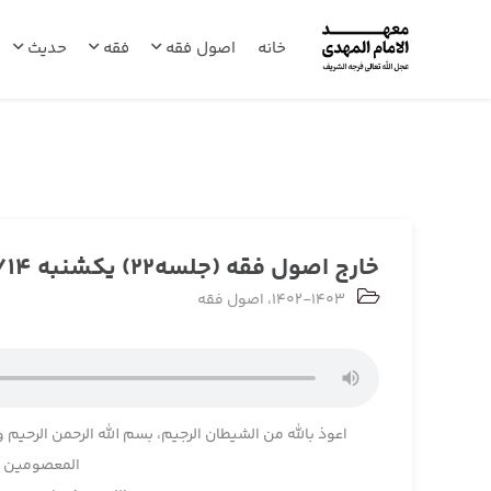
خانه
اصول فقه
فقه
حدیث
خارج اصول فقه (جلسه22) یکشنبه 1402/08/14
1402-1403
،
اصول فقه
اعوذ بالله من الشیطان الرجیم، بسم الله الرحمن الرحیم و
المعصومین و 