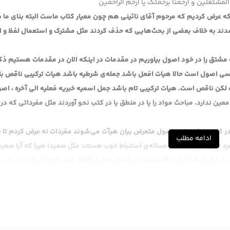
المشتغلین و ارحمنا برحمتک یا ارحم الراحمین
رض کردیم که مرحوم آقای نائینی هم چون معیار کتاب ماست البته بنای ما ب
ند به خلاف بعضی از بحث‌هایی که حذف کردند مثل مشترک و استعمال لفظ و اکث
مشتق را در خود اصول بیاوریم در مقدمات در اینکه الان در مقدمات هستیم ذک
سی اصول است حالا هیات افعل باشد جمله‌ی شرطیه باشد هیات ترکیبی ناقص با
 ناقص است. هیات ترکیبی تام باشد جمل اسمیه خبریه فعلیه الی آخره ، اصول
ن ندارد. مباحث مواد را یا در منطق یا در کتب نحو آوردند مثل مفرداتی که در
ا در کتب صرف اما در اصول متعرض بیان هیآت می‌شوند مفردات نه عرض کردم تا 
ادامه مطلب
د تاثیر گذار باشد در مساله‌ی استنباط خوب هستند مثل صعیدا طیبا که آیا صعید
ت اما بنایشان شده که اینها را در اصول مطرح نکنند عرض کنم تا یک مدتی و در
انی با و الی و مفردات حدودا ایشان هم تاثیر گذار در استنباط بود لکن چون در
قه بود نیامد این بحث‌ها الحمدلله در شیعه این بحث کم کم حذف شد این بحث
و حقش هم همین است انصافا این کار درستی است ، معانی مفردات ، معانی مواد
 در علم اصول به درد می‌خورد آن معانی هیآت است.