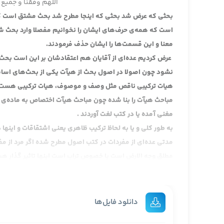
اللهم وفقنا و جمیع 
بحثی که عرض شد بحثی که اینجا مطرح شد بحث مشتق است که ع
است که همه‌ی حرف‌های ایشان را نخوانیم مفصلا وارد بحث شد
معنا و این قسمت‌ها را ایشان حذف فرمودند.
عرض کردیم عده‌ای از آقایان هم اعتقادشان بر این است بحث 
نشود چون اصولا در اصول بحث از هیآت یکی از بحث‌های اسا
هیات ترکیبی ناقص مثل وصف و موصوف، هیات ترکیبی هست لکن
مباحث هیآت را بنا شده چون مباحث هیآت اختصاص به ماده‌ی معی
مغنی آمده یا در کتب لغت آوردند .
به طور کلی و یا به لحاظ ترکیب ظاهری یعنی اشتقاقات و اینه
مدتی عده‌ای از مفردات در کتب اصول مطرح شده اگر مرد از مفر
مطلق وجه الارض است یا خصوص تراب است اینها تاثیر گذار هس
اصول خود ما هم این طور شد مثل کتب علامه رحمة الله علیه مع
معالم که حالا خود معالم کتاب اصولی رسمی نبود مقدمه‌ی ف
مفردات مثل با و من و الی و اینها در کتب اصول ما حذف شد 
دانلود فایل‌ها
اصطلاح و مفردات را این را باید در علم دیگری پیدا کرد آن که