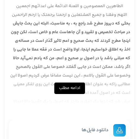
الطاهرین المعصومین و اللعنة الدائمة علی اعدائهم اجمعین
اللهم وفقنا و جمیع المشتغلین و ارحمنا برحمتک یا ارحم الراحمین
بحثی که دیروز مطرح شد راجع به ، به مناسبت، البته این بحث جایش
در مباحث تخصیص و تقیید و آن جاهاست عام و خاص است، لکن چون
اینجا مطرح کردند که بحث صحیح و اعم تاثیر گذار است در مساله‌ی
اخذ به اطلاق خواستیم اینجا، اولا واضح است در فقه عملا ما جایی را
که مبتنی باشد یا در اصول بر صحیح و اعم، من که یادم نمی‌آید حالا
اگر باشد، ممکن است در جایی گفتند خصوصا علی القول بالصحیح
وخصوصا علی القول بالاعم ، این نیست مضافا عرض کردیم اصولا این
مطالبی راکه به عنوان اطلاق یا عام مطرح است این روی تفکر معینی
ادامه مطلب
است که در اصول آمده است.
عرض شد که اینها یک تفکری دارند که اصول را یک تقریبا حالا اجمالا
عرض بکنیم، علم صوری، یعنی یک صورتی از نحوه‌ی استنباط و
استظهار است بدون اینکه به ماده‌ی آن مطلب نگاه بکنند ، مثلا
می‌گویند اگر عام بود و خاص بود عام بر خاص حمل می‌شود. مطلق
دانلود فایل‌ها
بود و مقید بود و مثال‌هایش را دیروز عرض کردیم مثال عام و خاص را