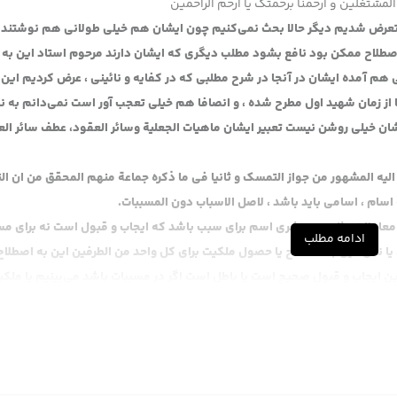
المشتغلین و ارحمنا برحمتک یا ارحم الراحمین
متعرض شدیم دیگر حالا بحث نمی‌کنیم چون ایشان هم خیلی طولانی هم نوشتند 
 اصطلاح ممکن بود نافع بشود مطلب دیگری که ایشان دارند مرحوم استاد این به
هم آمده ایشان در آنجا در شرح مطلبی که در کفایه و نائینی ، عرض کردیم این
ا از زمان شهید اول مطرح شده ، و انصافا هم خیلی تعجب آور است نمی‌دانم به ن
یشان خیلی روشن نیست تعبیر ایشان ماهیات الجعلیة وسائر العقود، عطف سائر ال
لیه المشهور من جواز التمسک و ثانیا فی ما ذکره جماعة منهم المحقق من ان الن
 اسام ، اسامی باید باشد ، لاصل الاسباب دون المسببات.
معاملات مثل بیع و شری اسم برای سبب باشد که ایجاب و قبول است نه برای مس
ادامه مطلب
ا نقل عین به اصطلاح یا حصول ملکیت برای کل واحد من الطرفین این به اصطلاح
 ایجاب و قبول صحیح است یا باطل است اگر در مسببات باشد می‌بینیم یا ملک
 ملکیت یا حاصل شد یا حاصل نشد.
ا مرحوم ، اولا این مطلب را که در باب فرق بین اسباب و مسببات در وقتی که ع
لا این بحث را نقل نکردند. بله آن وقت ایشان فرمودند امر اول که تمسک به اطلاق
 چون مطلب تکرار شده احتیاج نداریم بعد به اصطلاح ایشان همین مطلب را بعد 