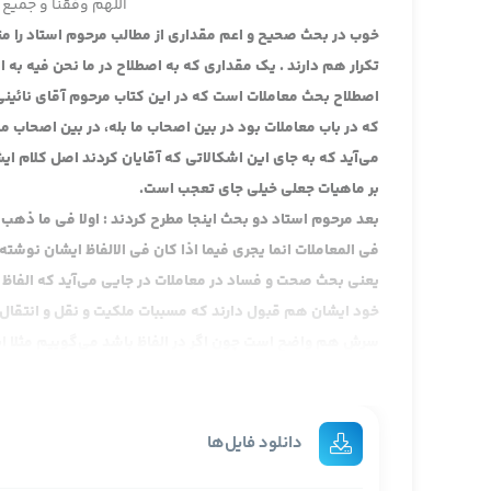
اللهم وفقنا و جمیع 
خوب در بحث صحیح و اعم مقداری از مطالب مرحوم استاد را 
تکرار هم دارند . یک مقداری که به اصطلاح در ما نحن فیه به
اصطلاح بحث معاملات است که در این کتاب مرحوم آقای نائینی 
که در باب معاملات بود در بین اصحاب ما بله، در بین اصحاب م
می‌آید که به جای این اشکالاتی که آقایان کردند اصل کلام ا
بر ماهیات جعلی خیلی جای تعجب است.
بعد مرحوم استاد دو بحث اینجا مطرح کردند : اولا فی ما ذهب ا
فی المعاملات انما یجری فیما اذا کان فی الالفاظ ایشان نوشته
یعنی بحث صحت و فساد در معاملات در جایی می‌آید که الفاظ 
خود ایشان هم قبول دارند که مسببات ملکیت و نقل و انتقال ی
سرش هم واضح است چون اگر در الفاظ باشد می‌گوییم مثلا این
حاصل شده یا نشده دیگر ملکیت نداریم فاسد و صحیح نداریم،
دیگر نمی‌توانیم بگوییم این ملکیت صحیح است یا فاسد است لذ
مرحوم نائینی را خواندیم نائینی اشاره‌ی اجمالی کرد اما تفصی
دانلود فایل‌ها
می‌کنیم برای اینکه معاملات امور عرفی هستند عرض کردم دیگر