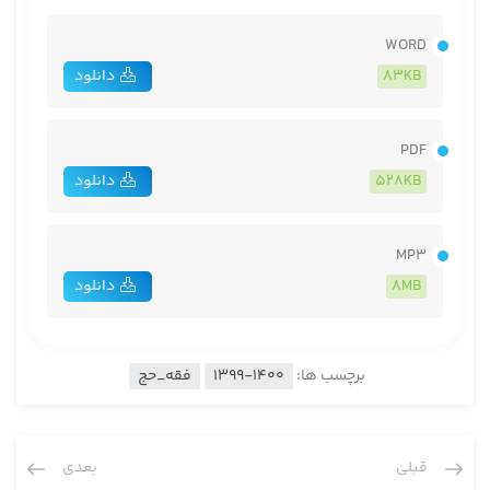
WORD
83KB
دانلود
PDF
528KB
دانلود
MP3
8MB
دانلود
برچسب ها:
1399-1400
فقه_حج
قبلی
بعدی