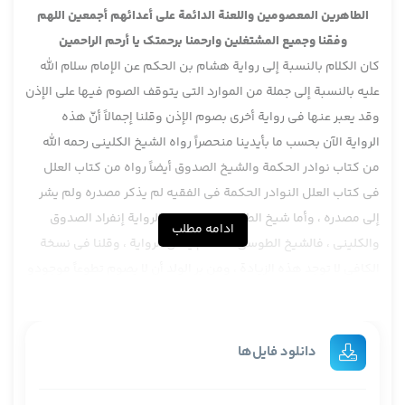
الطاهرين المعصومين واللعنة الدائمة على أعدائهم أجمعين اللهم
وفقنا وجميع المشتغلين وارحمنا برحمتك يا أرحم الراحمين
كان الكلام بالنسبة إلى رواية هشام بن الحكم عن الإمام سلام الله
عليه بالنسبة إلى جملة من الموارد التي يتوقف الصوم فيها على الإذن
وقد يعبر عنها في رواية أخرى بصوم الإذن وقلنا إجمالاً أنّ هذه
الرواية الآن بحسب ما بأيدينا منحصراً رواه الشيخ الكليني رحمه الله
من كتاب نوادر الحكمة والشيخ الصدوق أيضاً رواه من كتاب العلل
في كتاب العلل النوادر الحكمة في الفقيه لم يذكر مصدره ولم يشر
إلى مصدره ، وأما شيخ الطوسي فلم ينقل الرواية إنفراد الصدوق
ادامه مطلب
والكليني ، فالشيخ الطوسي أصلاً لم ينقل الرواية ، وقلنا في نسخة
الكافي لا توجد هذه الزيادة ، ومن بر الولد أن لا يصوم تطوعاً موجودو
لا يحج تطوعاً ولا يصلي تطوعاً هذه الزيادة في نسخة الكافي لا توجد ،
نعم في نسخة العلل للشيخ الصدوق موجودة هذه الزيادة وفي
الفقيه هم لا توجد والآن مصدر آخر ما عندنا روى هذه الرواية
دانلود فایل‌ها
والمشكلة في هذا المصدر وجود أحمد بن هلال تكلمنا حوله بشيء
من الكلام والتفصيل موكول إلى محله ، ولا ندري هذا الإختلاف في