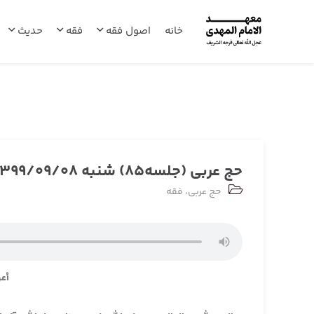
خانه
اصول فقه
فقه
حدیث
حج عربی (جلسه85) شنبه 1399/09/08
حج عربی
،
فقه
أعو