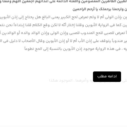
 الطبين الطاهرين المعصومين واللعنة الدائمة على أعدائهم أجمعين اللهم وفقنا 
 وارحمنا برحمتك يا أرحم الراحمين
كون بإذن الولي أم لا وثم تعرض لحج الكبير يعني البالغ هل يحتاج إلى إذن الأبوي
ين كما في الرواية الأبوين وقلنا إختار أنّه لا لكن وقع الكلام قلنا إبتداءاً نحن ن
ءاً تعرض للصبي للحج المندوب للصبي وإذن الولي وإذن الوالد والده أو الوالدين أ
مندوباً يتوقف على إذن الأب أم لا أو إذن الأبوين وقال الأصحاب لا دليل في ال
ويه ، في هذه الرواية موجود إذن الأبوين بالنسبة إلى الحج تطوعاً
ادامه مطلب
ي تطوعاً إلا بإذن أبويه وأمرهما ، الموجود هكذا
 ثم هو بنفسه علق عليها وقال لا نعمل يعني مضمون الكلام نقراء عبارته في ما
ا يحتاجان إلى إذن الأب الصوم يحتاج إلى إذن الأب على أي كيف ما كان وقع الكل
يصحح الحديث لأنّ المشهور إستشكل في الحديث من جهة وجود أحمد بن هلال العب
 الإمام العسكري والإمام المهدي صلوات الله وسلامه عليه ، ولذا ذهب المشهور 