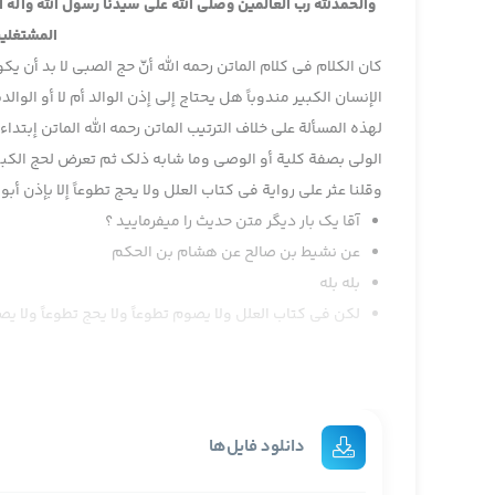
والحمدلله رب العالمين وصلى الله على سيدنا رسول الله وآله
المشتغلين
كان الكلام في كلام الماتن رحمه الله أنّ حج الصبي لا بد أن ي
الإنسان الكبير مندوباً هل يحتاج إلى إذن الوالد أم لا أو الوالد
لهذه المسألة على خلاف الترتيب الماتن رحمه الله الماتن إبتدا
الولي بصفة كلية أو الوصي وما شابه ذلك ثم تعرض لحج الكبير 
وقلنا عثر على رواية في كتاب العلل ولا يحج تطوعاً إلا بإذن أب
آقا یک بار دیگر متن حدیث را میفرمایید ؟
عن نشيط بن صالح عن هشام بن الحكم
بله بله
لكن في كتاب العلل ولا يصوم تطوعاً ولا يحج تطوعاً ولا يصل
على أي كيف ما كان هذه رواية واحدة رواها الصدوق رحمه الله
هو مضمون كلام أنّه لا يعمل على هذه الرواية والصلاة والحج ل
هذا الحديث وهل هو صحيح أم لا أراد الأستاد رحمه الله أن 
دانلود فایل‌ها
الكرخي فإنّه ورد فيه ذموم من الأئمة من الإمامين الهمامين