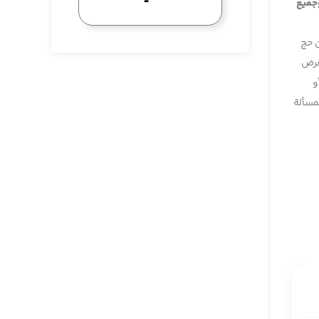
وجميع
ن حج
تعرض
و
مسألة
 بعد
ام في
رتائي
على