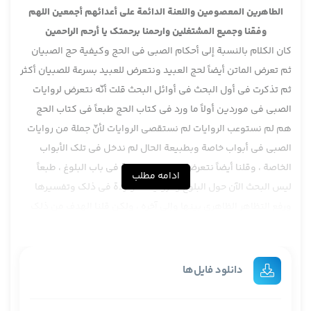
الطاهرين المعصومين واللعنة الدائمة على أعدائهم أجمعين اللهم
وفقنا وجميع المشتغلين وارحمنا برحمتك يا أرحم الراحمين
كان الكلام بالنسبة إلى أحكام الصبي في الحج وكيفية حج الصبيان
ثم تعرض الماتن أيضاً لحج العبيد ونتعرض للعبيد بسرعة للصبيان أكثر
ثم تذكرت في أول البحث في أوائل البحث قلت أنّه نتعرض لروايات
الصبي في موردين أولاً ما ورد في كتاب الحج طبعاً في كتاب الحج
هم لم نستوعب الروايات لم نستقصي الروايات لأنّ جملة من روايات
الصبي في أبواب خاصة وبطبيعة الحال لم ندخل في تلك الأبواب
الخاصة ، وقلنا أيضاً نتعرض للروايات الواردة في باب البلوغ ، طبعاً
ادامه مطلب
ليس البحث الآن حول البلوغ والروايات الواردة في ذلك وتفسيرها
ورفع التظاهر الظاهري بينها وإلى آخره ، ولكن قلنا الهدف من ذلك
يعني تعرضنا لروايات باب البلوغ نكتتان يعني نحن ننظر إلى هاتين
النكتتين النكتة الأولى بإعتبار حديث رفع القلم قال جماعة من أهل
السنة صحيح أيضاً وروي عن جملة من الصحابة على رأسهم
دانلود فایل‌ها
أميرالمؤمنين سلام الله عليه ، وتعرضنا أنّه إنصافاً حديث رفع قلم في
نفسه عندنا حسب مصادر الأصحاب ورواياتهم لا يخلوا عن إشكال لا