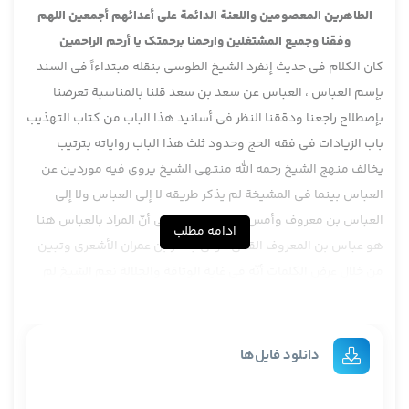
الطاهرين المعصومين واللعنة الدائمة على أعدائهم أجمعين اللهم
وفقنا وجميع المشتغلين وارحمنا برحمتك يا أرحم الراحمين
كان الكلام في حديث إنفرد الشيخ الطوسي بنقله مبتداءاً في السند
بإسم العباس ، العباس عن سعد بن سعد قلنا بالمناسبة تعرضنا
بإصطلاح راجعنا ودققنا النظر في أسانيد هذا الباب من كتاب التهذيب
باب الزيادات في فقه الحج وحدود ثلث هذا الباب رواياته بترتيب
يخالف منهج الشيخ رحمه الله منتهى الشيخ يروي فيه موردين عن
العباس بينما في المشيخة لم يذكر طريقه لا إلى العباس ولا إلى
العباس بن معروف وأمس بينا الشواهد على أنّ المراد بالعباس هنا
ادامه مطلب
هو عباس بن المعروف القمي مولى جعفر بن عمران الأشعري وتبين
من خلال عرض الكلمات أنّه في غاية الوثاقة والجلالة نعم الشيخ لم
يذكر طريقاً إليه في المشيخة وعادتاً هم لا يروي عنه لكن هناك
طائفة من الروايات إبتداء فيها بإسم عباس وفي بعضها تصريح
بعباس بن معروف في الجزء التاسع في باب الوقوف تصريح بأنّه روى
دانلود فایل‌ها
العباس بن معروف وقلنا هذه الروايات تبدوا غريبة ، سابقاً ذكرنا
شاهد على أنّ الشيخ إذا لم يذكر الشخص في المشيخة وذكره في