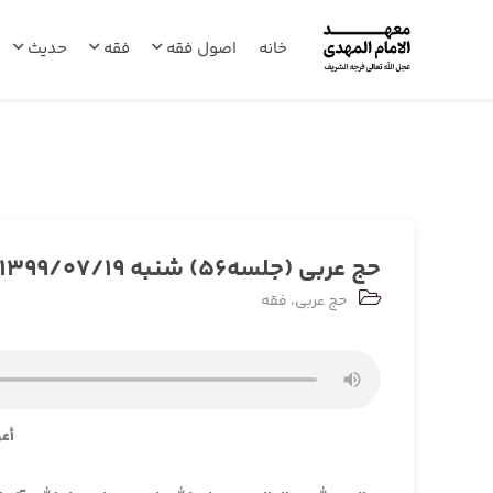
خانه
اصول فقه
فقه
حدیث
حج عربی (جلسه56) شنبه 1399/07/19
حج عربی
،
فقه
أعو