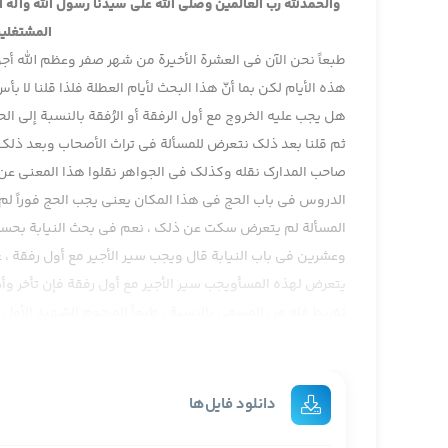
والحمدلله رب العالمين وصلى الله على سيدنا رسول الله وآله
المشتغلين
طبعاً نحن الآن في العشرة الأخيرة من شهر صفر وعظم الله أجو
هذه الأيام لكن بما أنّ هذا البحث لأيام العطلة فلذا قلنا لا ب
هل يجب عليه الخروج مع أول الرفقة أو الرُفقة بالنسبة إلى الح
ثم قلنا بعد ذلك نتعرض للمسألة في تراث الأصحاب وبعد ذلك إن 
صاحب المدارك نقله وكذلك في الجواهر نقلوا هذا المعنى عن 
الدروس في باب الحج في هذا المكان يعني يجب الحج فوراً لم
المسألة لم يتعرض سكت عن ذلك ، نعم في بحث النيابة بحسب
وعشرين في باب النيابة قال ويجب سير الأجير مع أول رفقة ،
يتعرض لهذه المسأويجب سير الأجير مع أول رفقة فإن تأخر وأدرك
تفريط فله من المسمى بالنسبة ، طبعاً المرحوم الشهيد الأول 
أو غير معين لكن إجمالاً تعرض والظاهر أنّه لنكتة ظاهراً والعل
هذا الشيء لعله ، على أي حال لم يتعرض في مسألة الفورية هذا 
أعم من الإجارة النيابة إنسان ينوب عن غيره لكن الإجارة يعقد 
دانلود فایل‌ها
عبارته إنصافاً غير واضحة أنّه يشير إلى أي معنى ويشير إلى 