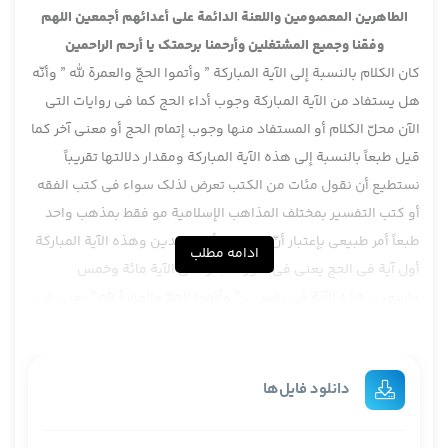
الطاهرين المعصومين واللعنة الدائمة على أعدائهم أجمعين اللهم
وفقنا وجميع المشتغلين وأرحمنا برحمتك يا أرحم الراحمين
كان الكلام بالنسبة إلى الآية المباركة ” وأتموا الحجّ والعمرة لله ” وأنّه
هل يستفاد من الآية المباركة وجوب أداء الحج كما في روايات التي
الآن محلّ الكلام أو المستفاد منها وجوب إتمام الحج أو معنى آخر كما
قيل طبعاً بالنسبة إلى هذه الآية المباركة ومقدار دلالتها تقريباً
نستطيع أن نقول مئات من الكتب تعرض لذلك سواء في كتب الفقه
أو كتب التفسير بمختلف المذاهب الإسلامية مو فقط بمذهب واحد
طبعاً أمر طبيعي بإعتبار أنّ الحج من أركان الدين وهذه الآية المباركة
ادامه مطلب
أول آية في الحج يعني في سورة البقرة في الآية مائة وخمس
وتسعين هذه الآية في نفس … ” وأتموا الحجّ والعمرة لله ” يعني في
القرآن الكريم أول آية … طبعاً قبل هذا موجود قبل هذه الآية لكن
بالنسبة إلى وجوب الحج هذا أول آية وبعد في سورة آل عمران ” ولله
على الناس حجّ البيت من إستطاع إليه سبيلاً ” وبعد في سورة
دانلود فایل‌ها
الذاريات ” ففروا إلى الله ” أي حجوا قيل حجوا ، وهلم جرا إن شاء الله
تعالى نتعرض لجملة منها والآن البحث جعلناه حول الآية المباركة ”